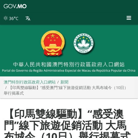
澳
門
特
36°C
別
行
政
區
政
府
入
口
網
站
澳門特別行政區政府入口網站
新聞
【印馬雙線驅動】“感受澳門”線下旅遊促銷活動 大馬布城今（10日）
舉行揭幕式
【印馬雙線驅動】“感受澳
門”線下旅遊促銷活動 大馬
布城今（10日）舉行揭幕式