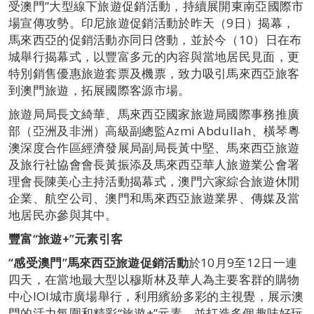
受澳門”大型線下旅遊促銷活動，持續展開東南亞國際市
場宣傳攻勢。印尼旅遊促銷活動於昨天（9日）揭幕，
馬來西亞的促銷活動亦同日啓動，並於今（10）日在布
城舉行揭幕式，以豐富多元的內容與當地居民見面，更
特別銷售優惠旅遊套票及機票，致力吸引馬來西亞旅客
到澳門旅遊，拓展國際客源市場。
旅遊局局長文綺華、馬來西亞國家旅遊局國際事務推廣
部（亞洲及非洲）高級副總監Azmi Abdullah、橫琴粵
澳深度合作區經濟發展局副局長黃中堅、馬來西亞旅遊
及旅行社協會會長黃振添及馬來西亞華人旅遊業公會署
理會長陳美心主持活動揭幕式，澳門六家綜合旅遊休閒
企業、航空公司、澳門和馬來西亞旅遊業界、傳媒及當
地居民亦參與其中。
豐富
“
旅遊
+”
元素引客
“
感受澳門
”
馬來西亞旅遊促銷活動
於10月9至12日一連
四天，在當地最大型以穆斯林及華人為主要客群的購物
中心IOI城市廣場舉行，利用繽紛多彩的主視覺，展示澳
門的活力氛圍和精彩“旅遊+”元素，並打造多個趣味好玩