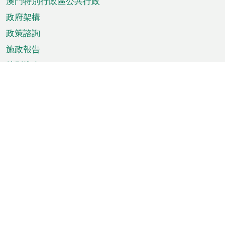
澳門特別行政區公共行政
政府架構
政策諮詢
施政報告
特別推介
澳門資訊
天氣
交通
公眾假期
文娛康體
城市資訊
澳門便覽
統計數字