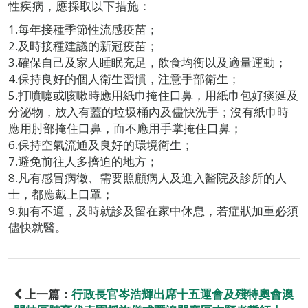
性疾病，應採取以下措施：
1.每年接種季節性流感疫苗；
2.及時接種建議的新冠疫苗；
3.確保自己及家人睡眠充足，飲食均衡以及適量運動；
4.保持良好的個人衛生習慣，注意手部衛生；
5.打噴嚏或咳嗽時應用紙巾掩住口鼻，用紙巾包好痰涎及
分泌物，放入有蓋的垃圾桶內及儘快洗手；沒有紙巾時
應用肘部掩住口鼻，而不應用手掌掩住口鼻；
6.保持空氣流通及良好的環境衛生；
7.避免前往人多擠迫的地方；
8.凡有感冒病徵、需要照顧病人及進入醫院及診所的人
士，都應戴上口罩；
9.如有不適，及時就診及留在家中休息，若症狀加重必須
儘快就醫。
上一篇：
行政長官岑浩輝出席十五運會及殘特奧會澳