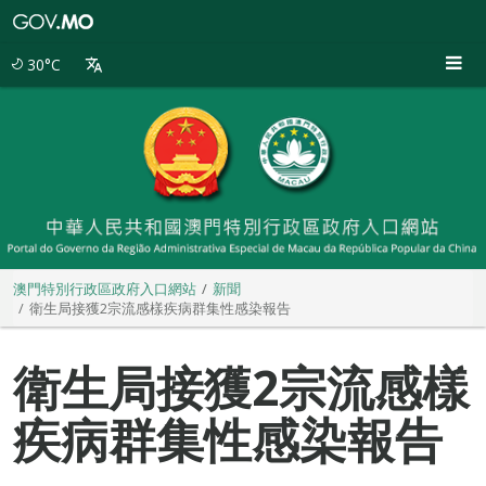
澳
門
特
30°C
別
行
政
區
政
府
入
口
網
站
澳門特別行政區政府入口網站
新聞
衛生局接獲2宗流感樣疾病群集性感染報告
衛生局接獲2宗流感樣
疾病群集性感染報告