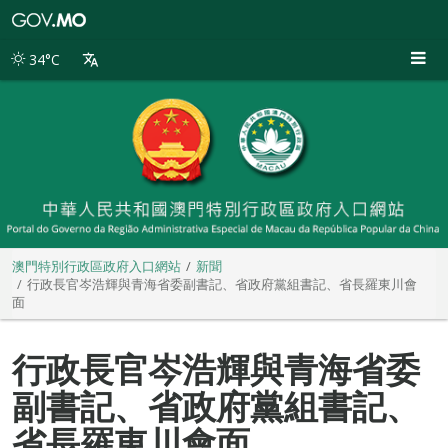
澳
門
特
34°C
別
行
政
區
政
府
入
口
網
站
澳門特別行政區政府入口網站
新聞
行政長官岑浩輝與青海省委副書記、省政府黨組書記、省長羅東川會
面
行政長官岑浩輝與青海省委
副書記、省政府黨組書記、
省長羅東川會面