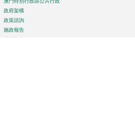
澳門特別行政區公共行政
政府架構
政策諮詢
施政報告
特別推介
澳門資訊
天氣
交通
公眾假期
文娛康體
城市資訊
澳門便覽
統計數字