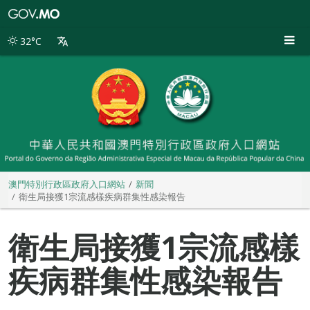
澳
門
特
32°C
別
行
政
區
政
府
入
口
網
站
澳門特別行政區政府入口網站
新聞
衛生局接獲1宗流感樣疾病群集性感染報告
衛生局接獲1宗流感樣
疾病群集性感染報告