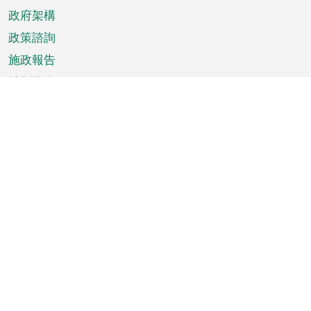
政府架構
政策諮詢
施政報告
特別推介
澳門資訊
天氣
交通
公眾假期
文娛康體
城市資訊
澳門便覽
統計數字