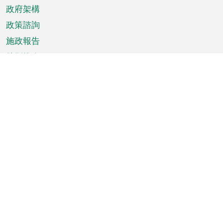
政府架構
政策諮詢
施政報告
特別推介
澳門資訊
天氣
交通
公眾假期
文娛康體
城市資訊
澳門便覽
統計數字