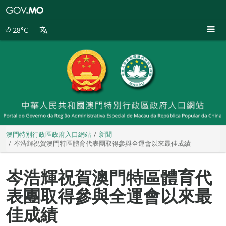
澳
門
特
28°C
別
行
政
區
政
府
入
口
網
站
澳門特別行政區政府入口網站
新聞
岑浩輝祝賀澳門特區體育代表團取得參與全運會以來最佳成績
岑浩輝祝賀澳門特區體育代
表團取得參與全運會以來最
佳成績