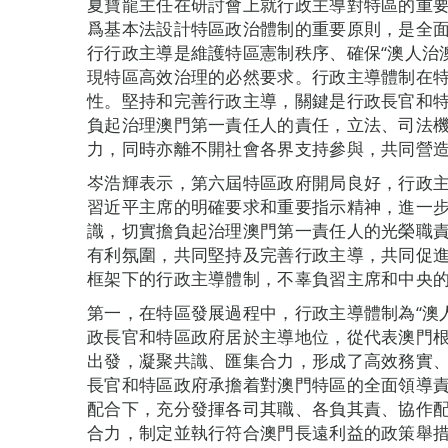
夏寶龍主任在研討會上就行政主導對特區的重
爲基本法設計特區政治體制的重要原則，是全面
行行政主導是維護特區憲制秩序、確保“澳人治
現特區高效治理的必然要求。行政主導體制在
性。堅持和完善行政主導，關鍵是行政長官和
負起治理澳門第一責任人的責任，立法、司法
力，同時亦離不開社會各界支持參與，共同營
岑浩輝表示，第六屆特區政府開局良好，行政
習近平主席的明確要求和重要指示精神，進一
識，切實擔負起治理澳門第一責任人的光榮職
有利氛圍，共同堅持及完善行政主導，共同促進
框架下的行政主導體制，不辜負習主席和中央
第一，在特區發展過程中，行政主導體制為“澳
政長官和特區政府居於主導地位，從代表澳門
出發，凝聚共識、匯集合力，形成了高效務實
長官和特區政府承擔着對澳門特區的全面領導
配合下，充分發揮各司其職、各負其責、協作
合力，制定並執行符合澳門長遠利益的政策舉