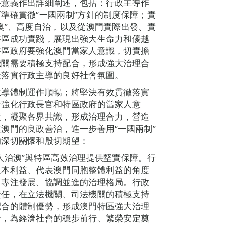
要意義作出詳細闡述，包括：行政主導作
準確貫徹“一國兩制”方針的制度保障；實
澳”、高度自治，以及從澳門實際出發、實
特區成功實踐，展現出強大生命力和優越
特區政府要強化澳門當家人意識，切實擔
機關需要積極支持配合，形成強大治理合
造落實行政主導的良好社會氛圍。
主導體制運作順暢；將堅決有效貫徹落實
步強化行政長官和特區政府的當家人意
責，凝聚各界共識，形成治理合力，營造
澳門的良政善治，進一步善用“一國兩制”
的深切關懷和殷切期望：
人治澳”與特區高效治理提供堅實保障。行
根本利益、代表澳門同胞整體利益的角度
、專注發展、協調並進的治理格局。行政
責任，在立法機關、司法機關的積極支持
配合的體制優勢，形成澳門特區強大治理
措，為經濟社會的穩步前行、繁榮安定奠