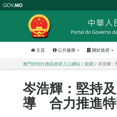
澳
門
特
別
行
政
區
政
府
入
口
網
站
主頁
公共服務
關於政府
澳門特別行政區政府入口網站
新聞
岑浩輝：
岑浩輝：堅持及
導 合力推進特