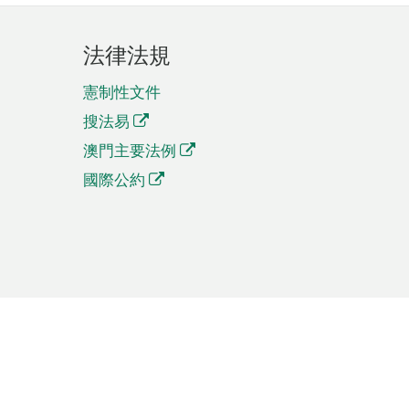
法律法規
憲制性文件
搜法易
澳門主要法例
國際公約