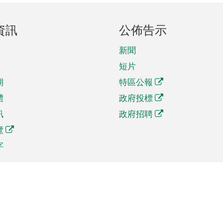
資訊
公佈告示
新聞
短片
期
特區公報
體
政府投標
訊
政府招聘
覽
字
及貿易
相關連結
資
手機應用程式目錄
貿會展
社交媒體目錄