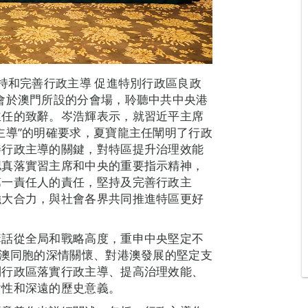
持和完善行政主導 促進特別行政區良政
會於澳門所設的分會場，聆聽中共中央港
主任的致辭。岑浩輝表示，就習近平主席
主導”的明確要求，夏寶龍主任闡明了行政
善行政主導的關鍵，對特區提升治理效能
認真落實習主席和中央的重要指示精神，
第一責任人的責任，堅持及完善行政主
強大合力，與社會各界共同推進特區更好
講話從全局和戰略高度，重申中央堅定不
港澳同胞的深情關懷、對港澳發展的堅定支
別行政區落實行政主導、提高治理效能、
對性和深遠的歷史意義。