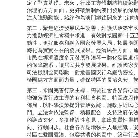
定了堅實基礎。未來，行政主導體制將持續彰
治理的方方面面，更好破解制約澳門發展的深層
注入強勁動能，始終作為澳門繼往開來的“定向舵
第二，聚焦經濟發展民生改善，維護法治築牢
力推動經濟社會穩中求進，有效對接國家“十五
動性，更好服務和融入國家發展大局，拓展廣
轉化為實實在在的發展成果。經濟民生方面，
市民在經濟適度多元發展和澳琴一體化發展進
的保障體系，讓居民共享發展成果。維護國家
司法機關協同聯動，對危害國安行為嚴防密控
極團結方方面面力量，確保特區的長治久安、
第三，鞏固完善行政主導，需要社會各界齊心
增強落實行政主導的有利社會氛圍。特區政府
佈局，以科學決策提升管治效能，施政貼近民
鬥。立法會依法監督、積極配合，支持政府依
的議政文化，多提建設性意見，拿出實質性舉
向、行動同步。社會各界應增強主人翁意識，
特區在愛國愛澳、包容共濟的氛圍中，築牢行