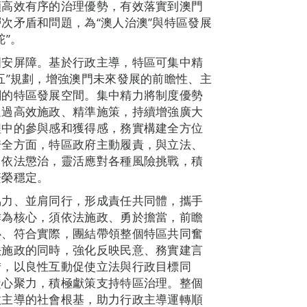
顯高效有序的治理優勢，有效落實到澳門
次矛盾和問題，為“澳人治澳”與特區發展
”。
國安屏障。基於行政主導，特區可集中精
五”規劃，增強澳門未來發展的前瞻性、主
闊的特區發展空間。集中精力將制度優勢
通過高效施政、精準施策，持續增強廣大
程中的參與感和獲得感，務實構建全方位
安全方面，特區政府主動履責，與立法、
、依法懲治，靈活應對各種風險挑戰，積
繁榮穩定。
協力、並肩同行，形成責任共同體，攜手
作為核心，須依法施政、勇於擔當，前瞻
心、符合實際，團結帶領整個特區共同奮
法施政的同時，強化反映民意、務實建言
措，以良性互動促使立法與行政目標同
凝心聚力，積極獻策支持特區治理。整個
政主導的社會根基，助力行政主導運轉順