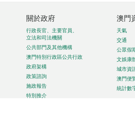
頁
關於政府
澳門
腳
菜
行政長官、主要官員、
天氣
立法和司法機關
單
交通
公共部門及其他機構
公眾假
澳門特別行政區公共行政
文娛康
政府架構
城市資
政策諮詢
澳門便
施政報告
統計數
特別推介
來澳旅遊
商務
計劃行程
貿易投
觀光
澳門經