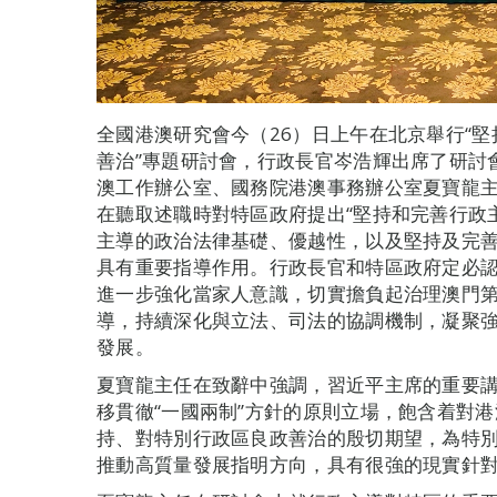
全國港澳研究會今（26）日上午在北京舉行“堅
善治”專題研討會，行政長官岑浩輝出席了研討
澳工作辦公室、國務院港澳事務辦公室夏寶龍
在聽取述職時對特區政府提出“堅持和完善行政
主導的政治法律基礎、優越性，以及堅持及完
具有重要指導作用。行政長官和特區政府定必
進一步強化當家人意識，切實擔負起治理澳門
導，持續深化與立法、司法的協調機制，凝聚
發展。
夏寶龍主任在致辭中強調，習近平主席的重要
移貫徹“一國兩制”方針的原則立場，飽含着對
持、對特別行政區良政善治的殷切期望，為特
推動高質量發展指明方向，具有很強的現實針