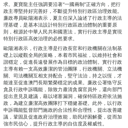
求。夏寶龍主任強調要沿著“一國兩制”正確方向，把行
政主導堅持好完善好，不斷提升特別行政區治理效能。
廉政專員歐陽湘表示，夏主任深入論述了行政主導的法
理基礎，是基本法設計特別行政區政治體制的重要原
則，根源於中華人民共和國憲法，實行行政主導是實現
特別行政區高效治理的必然要求。
歐陽湘表示，行政主導是行政長官和行政機關在法制基
礎上以縱觀全局的策略，本着市民福祉，以維持社會和
諧穩定，促進長遠發展作為目標的政治體制。實行行政
主導有賴一支高效廉潔的管治團隊，行政機關、立法機
關、司法機關互相支持配合，堅守法治，持之以恆，才
能達至促進澳門長期繁榮穩定的成果。廉政公署恪守反
貪及行政申訴職能，除致力肅清貪腐官員外，還向部門
提出意見及建議，藉以堵塞漏洞，確保特區政府依法施
政，為建立廉潔高效團隊打下穩健基礎。此外，以行政
申訴職能監督部門施政的合法性和合理性，提出改善建
議，鞏固及促進政府治理效能，助民紓困解憂，從而加
強市民信心，提升行政主導的自信度及權威性。