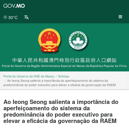
Portal
do
Governo
30°C
da
RAE
de
Macau
Portal do Governo da RAE de Macau
Notícias
Ao Ieong Seong salienta a importância do aperfeiçoamento do sistema da
predominância do poder executivo para elevar a eficácia da governação da RAEM
Ao Ieong Seong salienta a importância do
aperfeiçoamento do sistema da
predominância do poder executivo para
elevar a eficácia da governação da RAEM