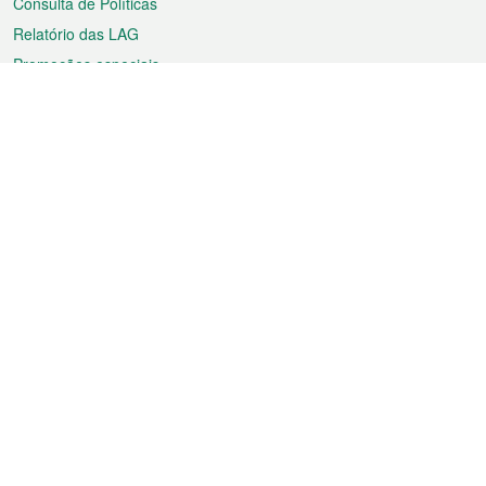
Consulta de Políticas
Relatório das LAG
Promoções especiais
Sobre a RAEM
Tempo
Transporte
Feriados
Cultura e lazer
Informação de Macau
Ficheiro sobre Macau
Estatísticas
Anúncios
Notícias
Vídeos