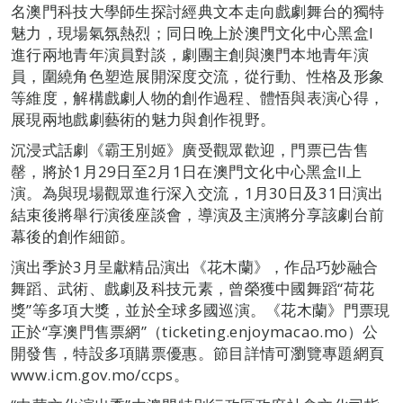
名澳門科技大學師生探討經典文本走向戲劇舞台的獨特
魅力，現場氣氛熱烈；同日晚上於澳門文化中心黑盒I
進行兩地青年演員對談，劇團主創與澳門本地青年演
員，圍繞角色塑造展開深度交流，從行動、性格及形象
等維度，解構戲劇人物的創作過程、體悟與表演心得，
展現兩地戲劇藝術的魅力與創作視野。
沉浸式話劇《霸王別姬》廣受觀眾歡迎，門票已告售
罄，將於1月29日至2月1日在澳門文化中心黑盒II上
演。為與現場觀眾進行深入交流，1月30日及31日演出
結束後將舉行演後座談會，導演及主演將分享該劇台前
幕後的創作細節。
演出季於3月呈獻精品演出《花木蘭》，作品巧妙融合
舞蹈、武術、戲劇及科技元素，曾榮獲中國舞蹈“荷花
獎”等多項大獎，並於全球多國巡演。《花木蘭》門票現
正於“享澳門售票網”（ticketing.enjoymacao.mo）公
開發售，特設多項購票優惠。節目詳情可瀏覽專題網頁
www.icm.gov.mo/ccps。