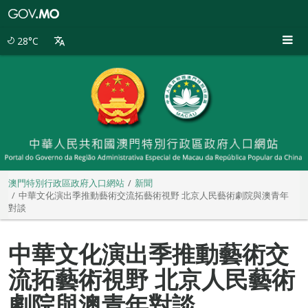
澳
門
特
28°C
別
行
政
區
政
府
入
口
網
站
澳門特別行政區政府入口網站
新聞
中華文化演出季推動藝術交流拓藝術視野 北京人民藝術劇院與澳青年
對談
中華文化演出季推動藝術交
流拓藝術視野 北京人民藝術
劇院與澳青年對談