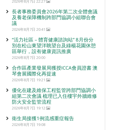
2026年8月7日 22:27
長者事務委員會2026年第二次全體會議
及養老保障機制跨部門協調小組聯合會
議
2026年8月7日 20:41
“活力社區 – 體育健康諮詢站” 8月份分
別在松山東望洋眺望台及綠楊花園休憩
區舉行，設有健康資訊推廣
2026年8月7日 20:00
合作區產業發展局獲授ICCA會員證書 澳
琴會展國際化再提速
2026年8月7日 19:21
優化在建及維保工程監管跨部門協調小
組第二次會議 梳理已入住樓宇外牆維修
防火安全監管流程
2026年8月7日 19:12
衛生局接獲1例流感重症報告
2026年8月7日 19:08