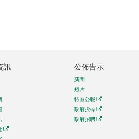
資訊
公佈告示
新聞
短片
期
特區公報
體
政府投標
訊
政府招聘
覽
字