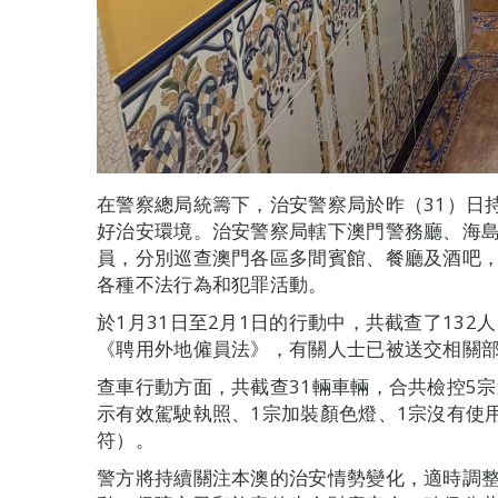
在警察總局統籌下，治安警察局於昨（31）日持
好治安環境。治安警察局轄下澳門警務廳、海島
員，分別巡查澳門各區多間賓館、餐廳及酒吧
各種不法行為和犯罪活動。
於1月31日至2月1日的行動中，共截查了132
《聘用外地僱員法》，有關人士已被送交相關
查車行動方面，共截查31輛車輛，合共檢控5
示有效駕駛執照、1宗加裝顏色燈、1宗沒有使
符）。
警方將持續關注本澳的治安情勢變化，適時調