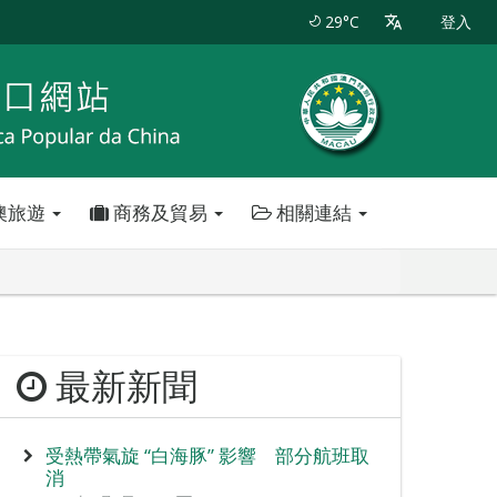
29°C
登入
澳旅遊
商務及貿易
相關連結
最新新聞
受熱帶氣旋 “白海豚” 影響 部分航班取
消