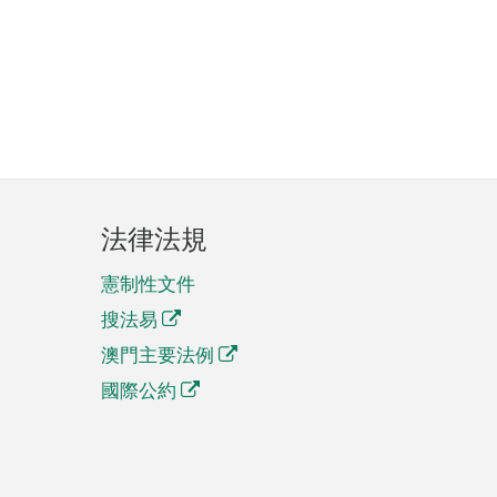
法律法規
憲制性文件
搜法易
澳門主要法例
國際公約