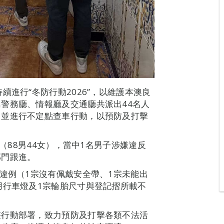
續進行“冬防行動2026”，以維護本澳良
警務廳、情報廳及交通廳共派出44名人
，並進行不定點查車行動，以預防及打擊
人（88男44女），當中1名男子涉嫌違反
部門跟進。
宗違例（1宗沒有佩戴安全帶、1宗未能出
用行車燈及1宗輪胎尺寸與登記摺所載不
整行動部署，致力預防及打擊各類不法活