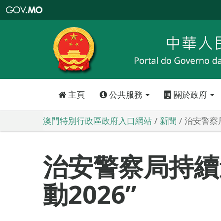
澳
門
特
別
行
政
區
政
府
入
口
網
站
主頁
公共服務
關於政府
澳門特別行政區政府入口網站
新聞
治安警察局
治安警察局持續
動2026”