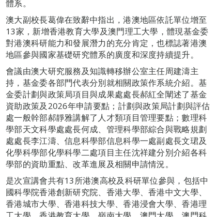
體系。
澳大副校長葛偉在致辭中指出，港澳地區依託單位增至
13家，新增香港教育大學及澳門理工大學，體現基金委
對港澳科研能力和發展潛力的充分肯定，也標誌著港澳
地區參與國家基礎研究體系的廣度和深度持續提升。
會議由澳大研究服務及知識轉移辦公室主任周建濤主
持，基金委各部門代表分別就相關政策作系統介紹。基
金委計劃與政策局項目與成果處處長郝紅全闡述了基金
資助政策及2026年申請要點；計劃與政策局計劃與評估
處一般幹部郝靜雅講解了人才類項目管理要點；數理科
學部天文科學處處長何成、管理科學部綜合與戰略規劃
處處長李江濤、信息科學部信息科學一處副處長文珺及
化學科學部化學科學二處項目主任沈祥建分別介紹各科
學部的資助重點、改革進展及相關申請情況。
是次宣講會共有13所港澳高校及科研單位參與，包括中
國科學院香港創新研究院、香港大學、香港中文大學、
香港城市大學、香港科技大學、香港浸會大學、香港理
工大學、香港教育大學、嶺南大學、澳門大學、澳門科