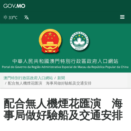
澳
門
特
33°C
別
行
政
區
政
府
入
口
網
站
澳門特別行政區政府入口網站
新聞
配合無人機煙花匯演 海事局做好驗船及交通安排
配合無人機煙花匯演 海
事局做好驗船及交通安排