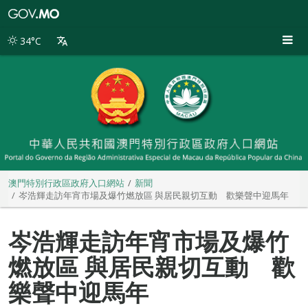
澳
門
特
34°C
別
行
政
區
政
府
入
口
網
站
澳門特別行政區政府入口網站
新聞
岑浩輝走訪年宵市場及爆竹燃放區 與居民親切互動 歡樂聲中迎馬年
岑浩輝走訪年宵市場及爆竹
燃放區 與居民親切互動 歡
樂聲中迎馬年