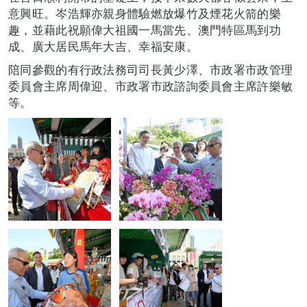
意興旺。岑浩輝亦親身體驗燃放爆竹及煙花火箭的樂
趣，並藉此祝願偉大祖國一馬當先、澳門特區馬到功
成、廣大居民馬年大吉、幸福安康。
陪同參觀的有行政法務司司長黃少澤、市政署市政管理
委員會主席周偉迎、市政署市政諮詢委員會主席許樂敏
等。