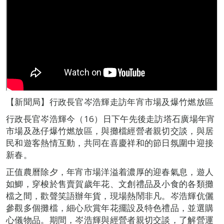
【新聞局】行政長官岑浩輝走訪年宵市場及爆竹燃放區
行政長官岑浩輝今（16）日下午先後走訪塔石廣場年宵
市場及氹仔爆竹燃放區，與攤檔經營者親切交談，與居
民和遊客熱情互動，共同在喜慶祥和的節日氛圍中迎接
新春。
正值農曆除夕，年宵市場洋溢着濃厚的迎春氣息，遊人
如鯽，穿梭於售賣賀歲年花、文創禮品及小食的各類攤
檔之間，歡聲笑語辦年貨，現場熱鬧非凡。岑浩輝伉儷
參觀多個攤檔，細心欣賞年花擺設及特色禮品，並選購
心儀物品。期間，岑浩輝與經營者親切交談，了解營運