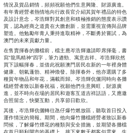
情況及貨品銷情，頻頻祝願他們生意興隆、財源廣進。
有年青經營者熱情地向行政長官介紹其賀年禮品的特色
及設計意念，岑浩輝對其創意和積極推銷的態度表示讚
賞，認為經商之道貴在大膽創新，並需重視宣傳與品牌
塑造。他勉勵年青人秉持進取精神，不斷勇於嘗試，為
澳門的未來貢獻力量。
在售賣揮春的攤檔前，檔主應岑浩輝邀請即席揮毫，書
寫“龍馬精神”四字，筆力遒勁、寓意吉祥。岑浩輝欣然
買下該幅揮春，並借此祝願澳門居民在新的一年裡身體
健康、朝氣蓬勃、精神煥發。除揮春外，他亦選購了多
種賀年物品和年花，滿載而歸。岑浩輝伉儷同時向各攤
檔經營者致以新春祝福，祝願他們生意興旺，財源廣
進，並不時向在場的居民和遊客互道吉祥話語，又應邀
合照留念，快樂互動，共享節日歡欣。
其後，岑浩輝伉儷轉往氹仔爆竹燃放區，聽取首日投入
運作情況的簡報。期間，他向爆竹攤檔經營者致以新春
問候，了解爆竹煙花的種類與安全措施，並期望各攤檔
在首日順利開市的基礎上，接下來數天都客似雲來，生