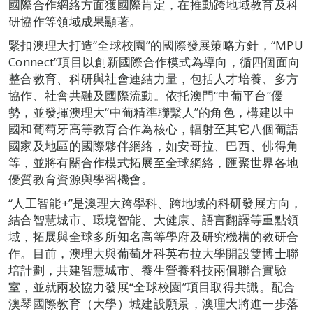
國際合作網絡方面獲國際肯定，在推動跨地域教育及科
研協作等領域成果顯著。
緊扣澳理大打造“全球校園”的國際發展策略方針，“MPU
Connect”項目以創新國際合作模式為導向，循四個面向
整合教育、科研與社會連結力量，包括人才培養、多方
協作、社會共融及國際流動。依托澳門“中葡平台”優
勢，並發揮澳理大“中葡精準聯繫人”的角色，構建以中
國和葡萄牙高等教育合作為核心，輻射至其它八個葡語
國家及地區的國際夥伴網絡，如安哥拉、巴西、佛得角
等，並將有關合作模式拓展至全球網絡，匯聚世界各地
優質教育資源與學習機會。
“人工智能+”是澳理大跨學科、跨地域的科研發展方向，
結合智慧城市、環境智能、大健康、語言翻譯等重點領
域，拓展與全球多所知名高等學府及研究機構的教研合
作。目前，澳理大與葡萄牙科英布拉大學開設雙博士聯
培計劃，共建智慧城市、養生營養科技兩個聯合實驗
室，並就兩校協力發展“全球校園”項目取得共識。配合
澳琴國際教育（大學）城建設願景，澳理大將進一步落