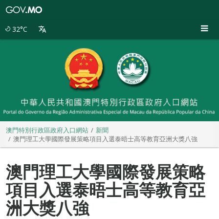
澳
門
特
32°C
別
行
政
區
政
府
入
口
網
站
澳門特別行政區政府入口網站
新聞
澳門理工大學國際發展策略項目入選泰晤士高等教育亞洲大獎八強
澳門理工大學國際發展策略
項目入選泰晤士高等教育亞
洲大獎八強