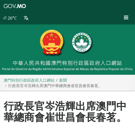
澳
門
特
26°C
別
行
政
區
政
府
入
口
網
站
澳門特別行政區政府入口網站
新聞
行政長官岑浩輝出席澳門中華總商會崔世昌會長春茗。
行政長官岑浩輝出席澳門中
華總商會崔世昌會長春茗。