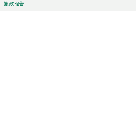
施政報告
特別推介
澳門資訊
天氣
交通
公眾假期
文娛康體
城市資訊
澳門便覽
統計數字
公佈告示
新聞