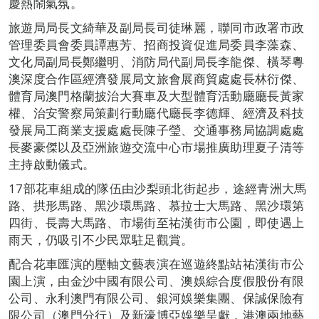
慶熱鬧氣氛。
旅遊局局長文綺華及副局長司徒琳麗，聯同市政署市政
管理委員會委員譚惠芳、招商投資促進局委員李藻森、
文化局副局長鄭繼明、消防局代副局長李龍傑、橫琴粵
澳深度合作區經濟發展局文旅會展商貿處處長林衍傑、
體育局澳門格蘭披治大賽車及大型體育活動廳廳長黃家
權、治安警察局策劃行動廳代廳長李德輝、經濟及科技
發展局工商業支援處處長陳子瑩、交通事務局協調處處
長麥豪傑以及亞洲旅遊交流中心市場推廣助理夏子清等
主持啟動儀式。
17部花車組成的隊伍由沙梨頭北街起步，途經青洲大馬
路、拱形馬路、黑沙環馬路、慕拉士大馬路、黑沙環第
四街、長壽大馬路、市場街至祐漢街市公園，即使遇上
雨天，仍吸引不少民眾駐足觀賞。
配合花車匯演的壓軸文藝表演在巡遊終點站祐漢街市公
園上演，由金沙中國有限公司、澳娛綜合度假股份有限
公司、永利澳門有限公司、銀河娛樂集團、保誠保險有
限公司（澳門分行）及新濠博亞娛樂呈獻，港澳兩地藝