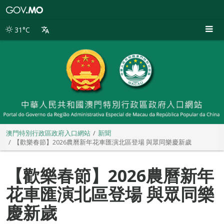
澳
門
特
31°C
別
行
政
區
政
府
入
口
網
站
澳門特別行政區政府入口網站
新聞
【歡樂春節】2026農曆新年花車匯演北區登場 與眾同樂慶新歲
【歡樂春節】2026農曆新年
花車匯演北區登場 與眾同樂
慶新歲