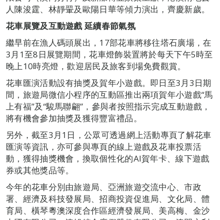
人陳浚霆、林靜翬及歐陽日華等傾力演出，齊慶新歲。
花車展覽及互動遊戲 延續春節氣氛
繼早前在漁人碼頭展出，17部花車將移往塔石廣場，在
3月1至8日展覽期間，花車燈飾裝置將於每天下午5時至
晚上10時亮燈，歡迎居民及旅客到場免費觀賞。
花車匯演活動設有抽獎及賀年小遊戲。即日至3月3日期
間，旅遊局微信小程序的互動區推出兩項賀年小遊戲“馬
上有福”及“駿馬聯翩”，參與者按照指示完成互動遊戲，
將有機會參加抽獎及獲得豐富禮品。
另外，截至3月1日，公眾可透過網上活動專頁了解花車
匯演等資訊，亦可參與專頁的線上遊戲及花車投票活
動，獲得抽獎機會，換取個性化的AI賀年卡、線下遊戲
券或其他獎品等。
今年的花車分別由旅遊局、亞洲旅遊交流中心、市政
署、經濟及科技發展局、招商投資促進局、文化局、體
育局、橫琴粵澳深度合作區經濟發展局、美高梅、金沙