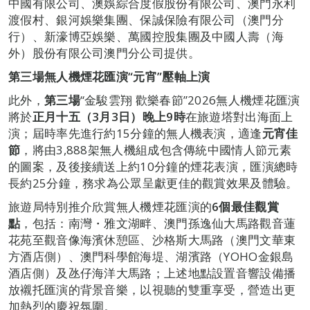
中國有限公司、澳娛綜合度假股份有限公司、澳門永利
渡假村、銀河娛樂集團、保誠保險有限公司（澳門分
行）、新濠博亞娛樂、萬國控股集團及中國人壽（海
外）股份有限公司澳門分公司提供。
第三場無人機煙花匯演“元宵”壓軸上演
此外，
第三場
“金駿雲翔 歡樂春節”2026無人機煙花匯演
將於
正月十五（3月3日）晚上9時
在旅遊塔對出海面上
演；屆時率先進行約15分鐘的無人機表演，適逢
元宵佳
節
，將由3,888架無人機組成包含傳統中國情人節元素
的圖案，及後接續送上約10分鐘的煙花表演，匯演總時
長約25分鐘，務求為公眾呈獻更佳的觀賞效果及體驗。
旅遊局特別推介欣賞無人機煙花匯演的
6個最佳觀賞
點
，包括：南灣・雅文湖畔、澳門孫逸仙大馬路觀音蓮
花苑至觀音像海濱休憩區、沙格斯大馬路（澳門文華東
方酒店側）、澳門科學館海堤、湖濱路（YOHO金銀島
酒店側）及氹仔海洋大馬路；上述地點設置音響設備播
放襯托匯演的背景音樂，以視聽的雙重享受，營造出更
加熱烈的慶祝氛圍。