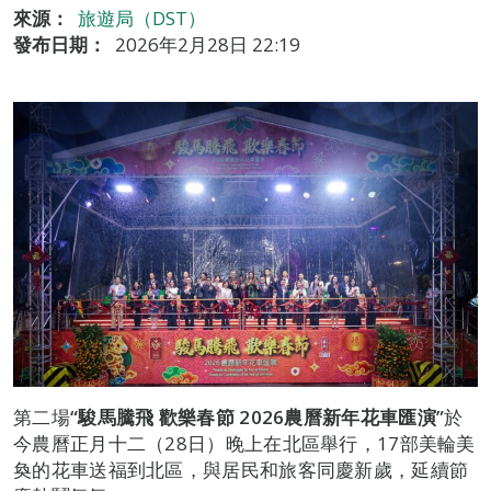
來源：
旅遊局（DST）
發布日期：
2026年2月28日 22:19
第二場
“駿馬騰飛 歡樂春節 2026農曆新年花車匯演”
於
今農曆正月十二（28日）晚上在北區舉行，17部美輪美
奐的花車送福到北區，與居民和旅客同慶新歲，延續節