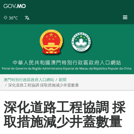
澳
門
特
36°C
別
行
政
區
政
府
入
口
網
站
澳門特別行政區政府入口網站
新聞
深化道路工程協調 採取措施減少井蓋數量
深化道路工程協調 採
取措施減少井蓋數量