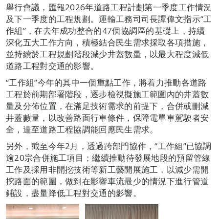
舉行會議，匯報2026年道路工程計劃第一季度工作情況
及下一季度的工程規劃。運輸工務司司長譚偉文指示“工
作組”，在去年成功整合的47個協調區的基礎上，持續
深化五大工作方向，積極結合民生需求採取各項措施，
並持續於工程規劃階段減少井蓋數量，以最大程度減低
道路工程對交通的影響。
“工作組”今年的其中一個重點工作，將着力推動各道路
工程於前期部署階段，逐步檢視擬施工範圍內的井蓋數
量及分佈位置，在滿足技術需求的前提下，合併或刪減
井蓋數量，以改善路面行車條件，保障電單車駕駛者安
全，達至道路工程協調能回應民生需求。
另外，截至今年2月，透過跨部門協作，“工作組”已協調
逾20宗合併施工項目；繼續推動待發展地段的預留管線
工作及採用非開挖技術等新工藝開展施工，以減少需開
挖路面的範圍，做到在影響車流最少的情況下進行管道
鋪設，盡量降低工程對交通的影響。