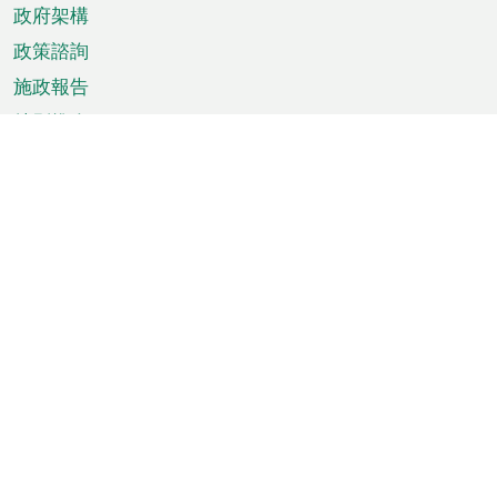
政府架構
政策諮詢
施政報告
特別推介
澳門資訊
天氣
交通
公眾假期
文娛康體
城市資訊
澳門便覽
統計數字