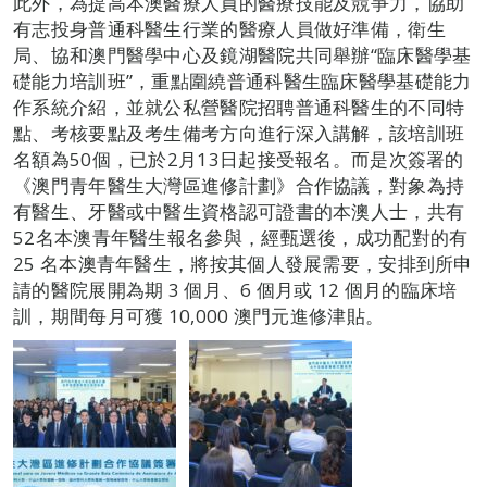
此外，為提高本澳醫療人員的醫療技能及競爭力，協助
有志投身普通科醫生行業的醫療人員做好準備，衛生
局、協和澳門醫學中心及鏡湖醫院共同舉辦“臨床醫學基
礎能力培訓班”，重點圍繞普通科醫生臨床醫學基礎能力
作系統介紹，並就公私營醫院招聘普通科醫生的不同特
點、考核要點及考生備考方向進行深入講解，該培訓班
名額為50個，已於2月13日起接受報名。而是次簽署的
《澳門青年醫生大灣區進修計劃》合作協議，對象為持
有醫生、牙醫或中醫生資格認可證書的本澳人士，共有
52名本澳青年醫生報名參與，經甄選後，成功配對的有
25 名本澳青年醫生，將按其個人發展需要，安排到所申
請的醫院展開為期 3 個月、6 個月或 12 個月的臨床培
訓，期間每月可獲 10,000 澳門元進修津貼。