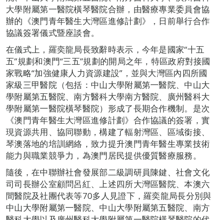
大學附屬第一醫院橫琴醫院合辦，由醫療專業委員會協
辦的《澳門青年醫生大灣區進修計劃》，日前舉行合作
協議簽署儀式暨座談會。
在儀式上，羅奕龍局長致辭時表示，今年是國家“十五
五”規劃和澳門“三五”規劃的開局之年，特區政府對接國
家戰略“加強健康人力資源建設”，並與大灣區內四所國
家級三甲醫院（包括：中山大學附屬第一醫院、中山大
學附屬第五醫院、南方醫科大學南方醫院、廣州醫科大
學附屬第一醫院橫琴醫院）形成了長期合作機制。是次
《澳門青年醫生大灣區進修計劃》合作協議的簽署，實
現資源共用、協同聯動，構建了輻射灣區、區域銜接、
琴澳落地的培訓網絡，致力提升澳門青年醫生專業技術
能力與職業競爭力，為澳門居民提供優質醫療服務。
隨後，在中聯辦社會發展部二級調研員陳鍵、社會文化
司司長辦公室顧問呂紅、上述四所大灣區醫院、本澳六
間醫院及社團代表等70多人見證下，羅奕龍局長分別與
中山大學附屬第一醫院、中山大學附屬第五醫院、南方
醫科大學以及廣州醫科大學附屬第一醫院橫琴醫院的代