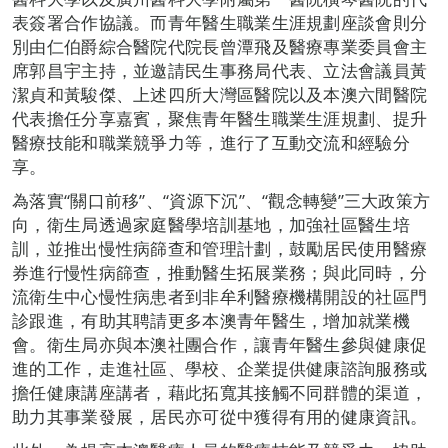
表簽署合作協議。而青年醫生職業生涯規劃座談會則分
別由仁伯爵綜合醫院代院長曾潭飛及醫療專業委員會主
席郭昌宇主持，並邀請民生事務局代表、立法會議員黃
潔貞和黃駿傑、上述四所大灣區醫院以及本澳六間醫院
代表擔任分享嘉賓，聚焦青年醫生職業生涯規劃、提升
醫療技能和職業競爭力等，進行了互動交流和經驗分
享。
為落實“關口前移”、“資源下沉”、“觀念轉變”三大政策方
向，衛生局透過家庭醫學培訓基地，加強社區醫生培
訓，並推出慢性病篩查和管理計劃，鼓勵居民使用醫療
券進行慢性病篩查，推動醫生拓展業務；與此同時，分
流衛生中心慢性病患者到非牟利醫療機構開設的社區門
診跟進，有助其聘請更多本澳青年醫生，增加就業機
會。衛生局亦與本澳社團合作，讓青年醫生參與健康促
進的工作，走進社區、學校、企業提供健康諮詢服務或
擔任健康講座講者，藉此拓寬其接觸不同群體的渠道，
助力其事業發展，居民亦可從中獲得有用的健康資訊。