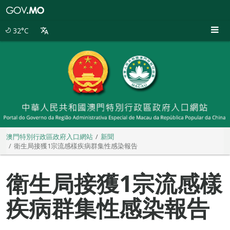
澳
門
特
32°C
別
行
政
區
政
府
入
口
網
站
澳門特別行政區政府入口網站
新聞
衛生局接獲1宗流感樣疾病群集性感染報告
衛生局接獲1宗流感樣
疾病群集性感染報告