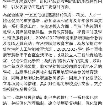
學舉行系統說明會，詳細介紹該資助計劃的系統操作內
容，以及各資助主題的主要修訂方向。
為配合國家“十五五”規劃建議關於教育、科技、人才一
體化發展的重要部署，教育基金和教育及青年發展局實
施一系列重點工作，在資源投入方面，早前已先後調升
教學人員專業發展津貼、免費教育津貼、學費津貼及學
生輔導服務費用，2026/2027學年將重點增加融合教育
及專職人員資助；在科技賦能教育方面，為教師提供有
針對性的人工智能教育培訓，2026/2027學年將全面推
廣智慧教學平台至全澳學校，以及設立人工智能實驗教
室，促進個性化學習；為配合“體育六招”的實施，鼓勵
師生養成運動習慣，將支援裙樓或校內體育場地不足的
學校，鼓勵學校善用校外體育用地讓學生參與體育活
動，同時擴展聯校比賽至教師參與；因應少子化趨勢設
立專項資助等措施，具針對性地向學校提供支援，支持
學校開拓發展空間。
近年，學校發展資助計劃已先後推行了一系列優化措
施，包括優化管理機制、建立雙層監督機制、優化資助