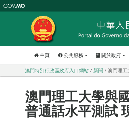
澳
門
特
別
行
政
區
政
府
入
口
網
站
主頁
公共服務
關於政府
澳門特別行政區政府入口網站
新聞
澳門理工
澳門理工大學與
普通話水平測試 