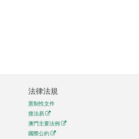
法律法規
憲制性文件
搜法易
澳門主要法例
國際公約