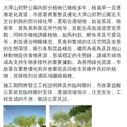
大潭山郊野公園內部分植物已種植多年，植栽單一且逐
漸老化衰退，市政署將重整及優化大潭山郊野公園近天
文台斜路的部分綠化帶，選取合適植物，如金英花、狼
尾草、黃鳥蕉和黃花夾竹桃等，並配合高低坡道營造景
觀；同時亦種植誘蝶植物，如馬利筋、醉魚草及可愛花
等，創造適合蝴蝶棲息、覓食和繁殖的生活空間及友善
的生態環境，吸引各類昆蟲棲息，繼而為雀鳥及其他山
林動物提供食物來源，形成穩定的生態鏈，讓城市綠地
成為支持生物多樣性的重要據點。為善用綠化資源，市
政署在重整優化前亦會審視及回收生長條件良好的植
物，並移植到合適區域繼續栽種。
施工期間將豎立工程說明牌及作臨時圍封，市政署提醒
公眾留意臨時圍封安排，遵循現場指示，注意安全。工
程造成的不便，敬請公眾見諒。