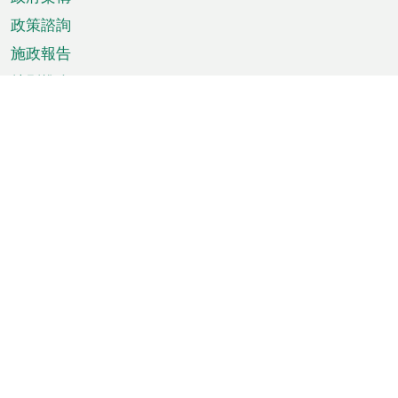
政策諮詢
施政報告
特別推介
澳門資訊
天氣
交通
公眾假期
文娛康體
城市資訊
澳門便覽
統計數字
公佈告示