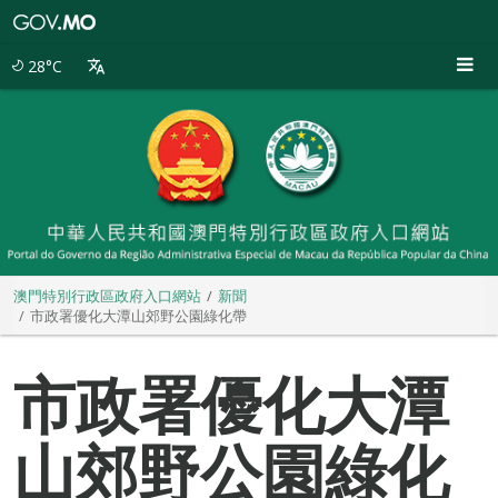
澳
門
特
28°C
別
行
政
區
政
府
入
口
網
站
澳門特別行政區政府入口網站
新聞
市政署優化大潭山郊野公園綠化帶
市政署優化大潭
山郊野公園綠化