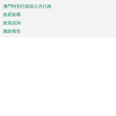
單
澳門特別行政區公共行政
政府架構
政策諮詢
施政報告
特別推介
澳門資訊
天氣
交通
公眾假期
文娛康體
城市資訊
澳門便覽
統計數字