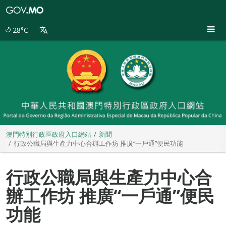
澳
門
特
28°C
別
行
政
區
政
府
入
口
網
站
澳門特別行政區政府入口網站
新聞
行政公職局與生產力中心合辦工作坊 推廣“一戶通”便民功能
行政公職局與生產力中心合
辦工作坊 推廣“一戶通”便民
功能