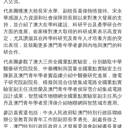
入交流。
代表團獲澳大校長宋永華、副校長葛偉熱情接待。宋永
華感謝人力資源和社會保障部長期以來對澳大發展的支
持，並介紹了澳大在學科建設、科研平台及產學研合作
方面的進展。俞家棟對澳大取得的科研成果表示高度肯
定，尤其讚揚其在跨學科研究及青年人才培養方面的突
出表現，並鼓勵更多澳門青年學者參與內地與澳門的科
研合作。
代表團參觀了澳大三所全國重點實驗室，分別聽取中華
醫藥研究院院長、中藥機制與質量全國重點實驗室主任
陳新及澳門青年學者竇磊娜介紹中醫藥研究進展，微電
子研究院副院長、模擬與混合信號集成電路全國重點實
驗室副主任冼世榮及澳門青年學者侯琛雪介紹集成電路
設計成果，智慧城市物聯網全國重點實驗室副主任馬少
丹及澳門青年學者景澤偉介紹物聯網與智慧城市應用。
參訪嘉賓還包括：中央人民政府駐澳門特別行政區聯絡
辦公室教育與青年工作部副部長李勇先、副處長徐之
平，澳門特別行政區政府人才發展委員會副秘書長黃健