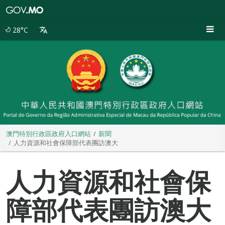
澳
門
特
28°C
別
行
政
區
政
府
入
口
網
站
澳門特別行政區政府入口網站
新聞
人力資源和社會保障部代表團訪澳大
人力資源和社會保
障部代表團訪澳大