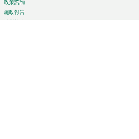
政策諮詢
施政報告
特別推介
澳門資訊
天氣
交通
公眾假期
文娛康體
城市資訊
澳門便覽
統計數字
公佈告示