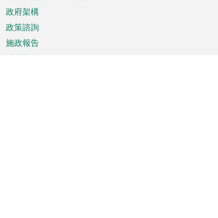
政府架構
政策諮詢
施政報告
特別推介
澳門資訊
天氣
交通
公眾假期
文娛康體
城市資訊
澳門便覽
統計數字