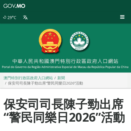
澳
門
特
29°C
別
行
政
區
政
府
入
口
網
站
澳門特別行政區政府入口網站
新聞
保安司司長陳子勁出席“警民同樂日2026”活動
保安司司長陳子勁出席
“警民同樂日2026”活動