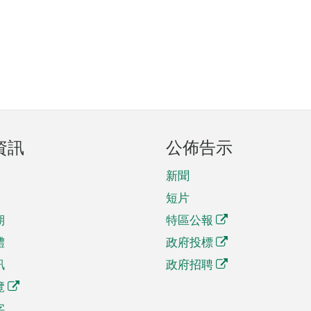
資訊
公佈告示
新聞
短片
期
特區公報
體
政府投標
訊
政府招聘
覽
字