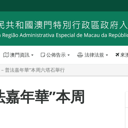
澳門資訊
公佈告示
法律法規
來
行－普法嘉年華”本周六塔石舉行
法嘉年華”本周