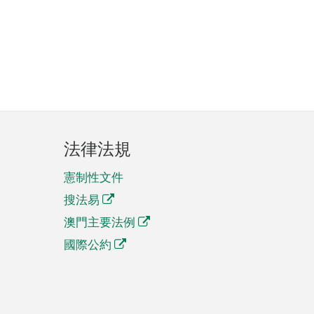
法律法規
憲制性文件
搜法易
澳門主要法例
國際公約