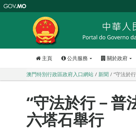
澳
門
特
別
行
政
區
政
府
入
口
網
站
主頁
公共服務
關於政府
澳門特別行政區政府入口網站
新聞
“守法於
“守法於行－普
六塔石舉行