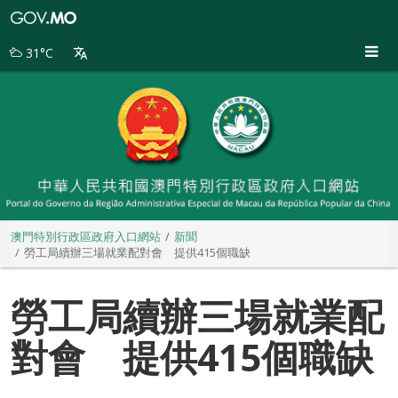
澳
門
特
31°C
別
行
政
區
政
府
入
口
網
站
澳門特別行政區政府入口網站
新聞
勞工局續辦三場就業配對會 提供415個職缺
勞工局續辦三場就業配
對會 提供415個職缺