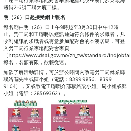
上述三場行業專場配對會舉辦地點均設在澳門沙梨頭海
邊街2-6號工聯大廈二樓。
明
（26）
日
起接受
網上報名
報名期由明（26）日上午9時起至3月30日中午12時
止。勞工局和工聯將以短訊通知符合條件的求職者，凡
收到短訊的求職者或有意參加配對會的本澳居民，可登
入勞工局行業專場配對會專頁
（https://www.dsal.gov.mo/zh_tw/standard/indjobfa
報名，名額有限，欲報從速。
如欲了解活動詳情，可於辦公時間內致電勞工局就業廳
聯絡關先生或陳小姐（電話：8399 9856、8399
9164），又或致電工聯職介部聯絡梁小姐、周小姐或鄭
小姐（電話：28569362）。