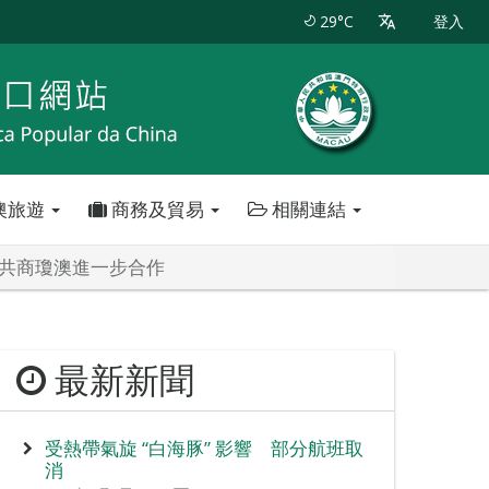
29°C
登入
澳旅遊
商務及貿易
相關連結
飛共商瓊澳進一步合作
最新新聞
受熱帶氣旋 “白海豚” 影響 部分航班取
消