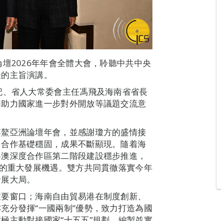
壇2026年年會全體大會，聆聽中共中央
表的主旨演講。
記、省人大常委會主任馮飛及海南省省長
同助力國家進一步對外開放等議題交流意
博鰲亞洲論壇年會，並感謝瓊方的盛情接
，合作基礎穩固，成果不斷顯現。隨着海
粵澳深度合作區第二階段建設穩步推進，
有的重大發展機遇。雙方共同貫徹落實今年
發展大局。
重要窗口；海南自由貿易港在制度創新、
充分發揮“一國兩制”優勢，致力打造為國
極主動對接國家“十五五”規劃，編製並實