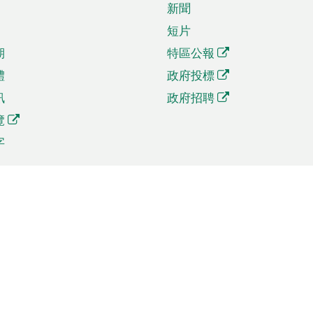
新聞
短片
期
特區公報
體
政府投標
訊
政府招聘
覽
字
及貿易
相關連結
資
手機應用程式目錄
貿會展
社交媒體目錄
商機和服務
專題網站目錄
訊
RSS訂閱目錄