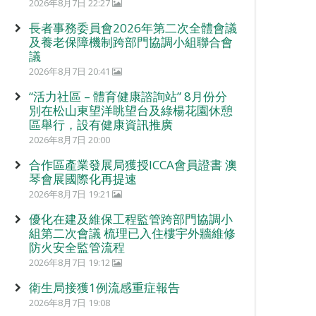
2026年8月7日 22:27
長者事務委員會2026年第二次全體會議
及養老保障機制跨部門協調小組聯合會
議
2026年8月7日 20:41
“活力社區 – 體育健康諮詢站” 8月份分
別在松山東望洋眺望台及綠楊花園休憩
區舉行，設有健康資訊推廣
2026年8月7日 20:00
合作區產業發展局獲授ICCA會員證書 澳
琴會展國際化再提速
2026年8月7日 19:21
優化在建及維保工程監管跨部門協調小
組第二次會議 梳理已入住樓宇外牆維修
防火安全監管流程
2026年8月7日 19:12
衛生局接獲1例流感重症報告
2026年8月7日 19:08