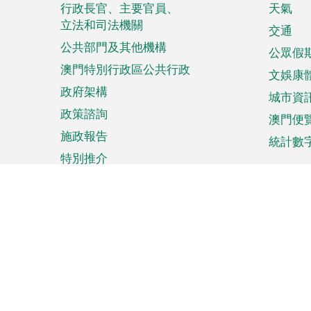
菜
行政長官、主要官員、
天氣
立法和司法機關
單
交通
公共部門及其他機構
公眾假
澳門特別行政區公共行政
文娛康
政府架構
城市資
政策諮詢
澳門便
施政報告
統計數
特別推介
來澳旅遊
商務
計劃行程
貿易投
觀光
澳門經
娛樂消閒
中小企
購物
市場資