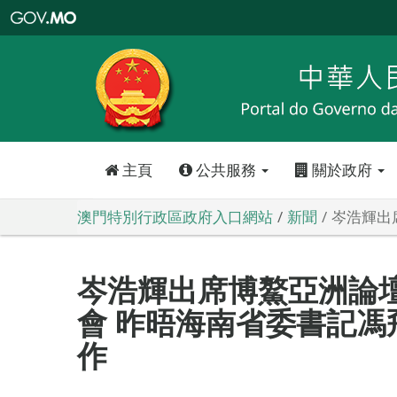
澳
門
特
別
行
政
區
政
府
入
口
網
站
主頁
公共服務
關於政府
澳門特別行政區政府入口網站
新聞
岑浩輝出
岑浩輝出席博鰲亞洲論壇
會 昨晤海南省委書記馮
作