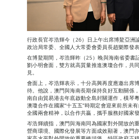
行政長官岑浩輝今（26）日上午出席博鰲亞洲論
政治局常委、全國人大常委會委員長趙樂際發
在博鰲期間，岑浩輝昨（25）晚與海南省委書
劉小明會面，雙方就高質量推進澳瓊合作，共
見。
會面上，岑浩輝表示，十分高興再度應邀出席
待。他說，澳門與海南長期保持良好互動關係
南自由貿易港去年底啟動全島封關運作，橫琴
澳瓊合作在國家“十五五”時期定會迎來前所未
全國兩會精神，以合作共贏，攜手服務好國家
岑浩輝續指，澳門與海南同為國家對外開放的
營商環境、國際化發展等方面成效顯著，澳門亦
家高水平對外開放的重要橋頭堡。特區政府正積