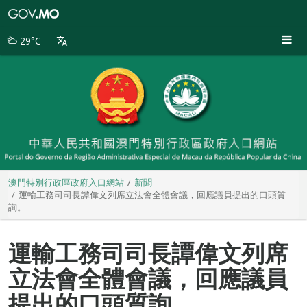
澳
門
特
29°C
別
行
政
區
政
府
入
口
網
站
澳門特別行政區政府入口網站
新聞
運輸工務司司長譚偉文列席立法會全體會議，回應議員提出的口頭質
詢。
運輸工務司司長譚偉文列席
立法會全體會議，回應議員
提出的口頭質詢。