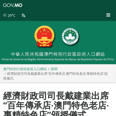
澳
門
特
29°C
別
行
政
區
政
府
入
口
網
站
澳門特別行政區政府入口網站
新聞
經濟財政司司長戴建業出席“百年傳承店‧澳門特色老店‧專精特色店”頒
授儀式。
經濟財政司司長戴建業出席
“百年傳承店‧澳門特色老店‧
專精特色店”頒授儀式。