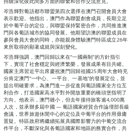
持續深化彼此間多方面的聯繫和合作交流意見。
岑浩輝對葡語都市聯盟第四次選擇在澳門召開會員大會
表示歡迎。他指出，澳門作為聯盟創會成員，長期立足
於中葡平台的定位，與聯盟保持緊密合作，共同推進澳
門與各葡語城市的協同發展。他期望訪澳的聯盟成員在
參與會員大會的同時，亦能親身體驗澳門特區成立26年
來所取得的顯著成就與深刻變化。
岑浩輝強調，澳門回歸以來在“一國兩制”的方針指引
下，實現了社會穩定與經濟繁榮，發展成果有目共睹。
國家主席習近平出席慶祝澳門回歸祖國25周年大會時充
分肯定澳門“一中心、一平台、一基地”的發展定位，並
提出明確要求，為澳門進一步促進與葡語國家全方位互
利合作，打造國家高水平對外開放重要的橋頭堡指明了
方向。他表示，澳門雖小，但去年接待旅客逾4,000萬
人次，並承辦多屆中國 — 葡語國家經貿合作論壇部長級
會議，世界旅遊休閒中心的定位及中葡平台的作用毋庸
置疑。特區政府將繼續拓展具國際影響力的中葡交流合
作平台，不斷深化與各葡語國家和地區的務實合作，共