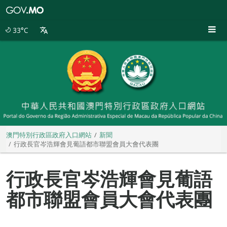
澳
門
特
33°C
別
行
政
區
政
府
入
口
網
站
澳門特別行政區政府入口網站
新聞
行政長官岑浩輝會見葡語都市聯盟會員大會代表團
行政長官岑浩輝會見葡語
都市聯盟會員大會代表團