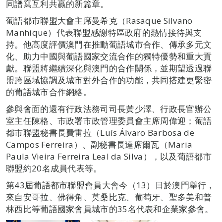
同譜寫互利共贏的新篇章。
葡語都市聯盟大會主席曼希克（Rasaque Silvano
Manhique）代表聯盟感謝特區政府的熱情接待與支
持。他高度評價澳門在推動葡語城市合作、傳承多元文
化、助力中國與葡語國家交流合作的獨特優勢和重大貢
獻。聯盟將繼續深化與澳門的合作關係，並期望透過聯
盟跨區域協調及城市對外合作的功能，共同搭建更緊密
的葡語城市合作網絡。
參與會面的還有行政法務司司長黃少澤、行政長官辦公
室主任陳格、市政署市政管理委員會主席周偉迎；葡語
都市聯盟秘書長費雷拉（Luís Álvaro Barbosa de
Campos Ferreira）、副秘書長達席爾瓦（Maria
Paula Vieira Ferreira Leal da Silva），以及葡語都市
聯盟約20名成員代表等。
第43屆葡語都市聯盟會員大會今（13）日於澳門舉行，
來自安哥拉、佛得角、莫桑比克、葡萄牙、聖多美和普
林西比等葡語國家會員城市的35名代表和企業家參會。