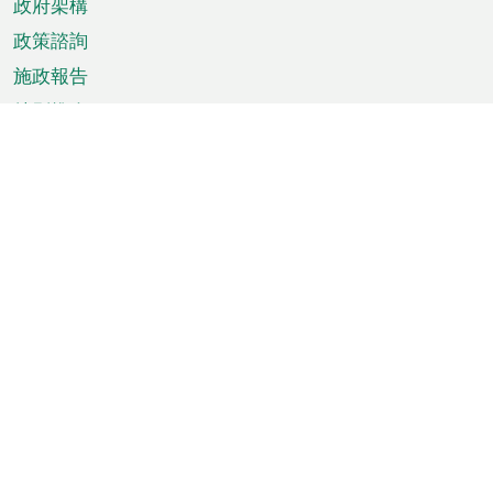
政府架構
政策諮詢
施政報告
特別推介
澳門資訊
天氣
交通
公眾假期
文娛康體
城市資訊
澳門便覽
統計數字
公佈告示