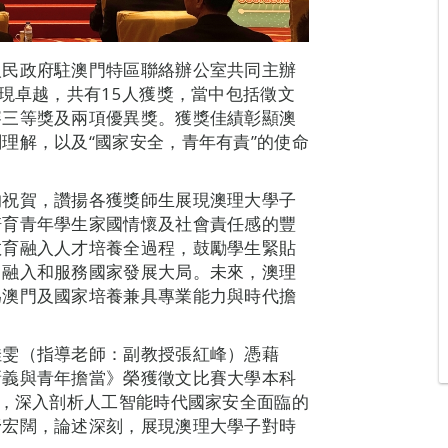
人民政府駐澳門特區聯絡辦公室共同主辦
現卓越，共有15人獲獎，當中包括徵文
賽三等獎及兩項優異獎。獲獎佳績彰顯澳
理解，以及“國家安全，青年有責”的使命
的祝賀，讚揚各獲獎師生展現澳理大學子
培育青年學生家國情懷及社會責任感的豐
教育融入人才培養全過程，鼓勵學生緊貼
，融入和服務國家發展大局。未來，澳理
為澳門及國家培養兼具專業能力與時代擔
佳雯（指導老師：副教授張紅峰）憑藉
新義與青年擔當》榮獲徵文比賽大學本科
度，深入剖析人工智能時代國家安全面臨的
野宏闊，論述深刻，展現澳理大學子對時