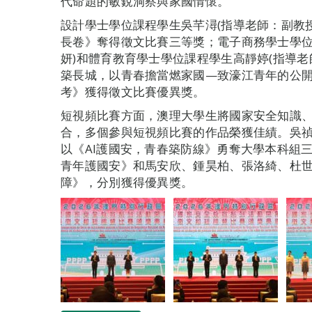
代命題的敏銳洞察與家國情懷。
設計學士學位課程學生吳芊潯(指導老師：副教授
長卷》奪得徵文比賽三等獎；電子商務學士學位
妍)和體育教育學士學位課程學生高靜婷(指導老
築長城，以青春擔當燃家國—致濠江青年的公
考》獲得徵文比賽優異獎。
短視頻比賽方面，澳理大學生將國家安全知識
合，多個參與短視頻比賽的作品榮獲佳績。吳
以《AI護國安，青春築防線》勇奪大學本科組三
青年護國安》和馬安欣、鍾昊柏、張洛綺、杜
障》，分別獲得優異獎。