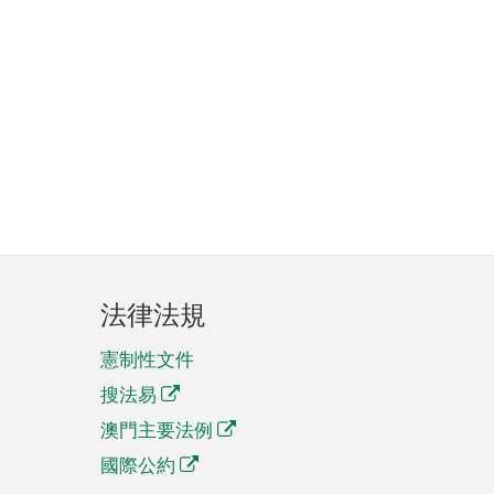
法律法規
憲制性文件
搜法易
澳門主要法例
國際公約