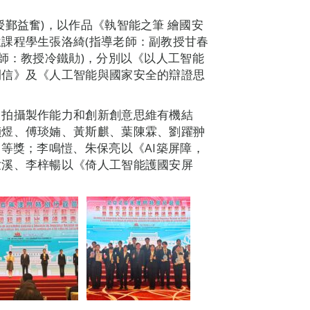
鄞益奮)，以作品《執智能之筆 繪國安
課程學生張洛綺(指導老師：副教授甘春
師：教授冷鐵勛)，分別以《以人工智能
開信》及《人工智能與國家安全的辯證思
、拍攝製作能力和創新創意思維有機結
禎煜、傅琰婻、黃斯麒、葉陳霖、劉躍翀
等獎；李鳴愷、朱保亮以《AI築屏障，
世溪、李梓暢以《倚人工智能護國安屏