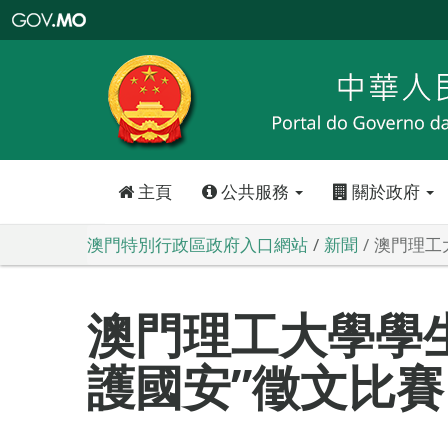
澳
門
特
別
行
政
區
政
府
入
口
網
站
主頁
公共服務
關於政府
澳門特別行政區政府入口網站
新聞
澳門理工
澳門理工大學學
護國安”徵文比賽