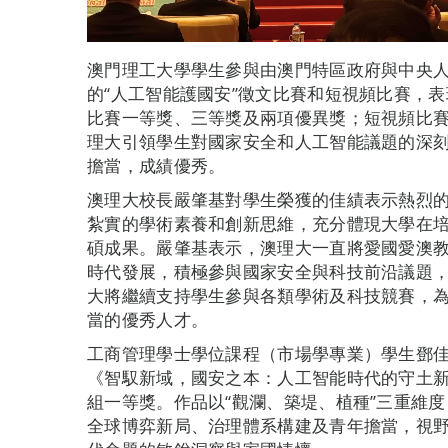
澳門理工大學學生參與由澳門特區政府與中央
的“人工智能護國安”徵文比賽和短視頻比賽，表
比賽一等獎、三等獎及兩項優異獎；短視頻比
理大引領學生對國家安全和人工智能議題的深刻
擔當，成績優秀。
澳理大校長嚴肇基對學生榮獲的佳績表示熱烈
紮實的學術素養和創新思維，充分體現大學在
碩成果。嚴肇基表示，澳理大一直將愛國愛澳
時代發展，積極參與國家安全與科技前沿議題
大將繼續支持學生參與各類學術及科技競賽，
當的優秀人才。
工商管理學士學位課程（市場學專業）學生鄧
《智馭新域，國安之本：人工智能時代的守土
組一等獎。作品以“觀瀾、築堤、植種”三重維
全球博弈新局、治理體系構建及青年擔當，視