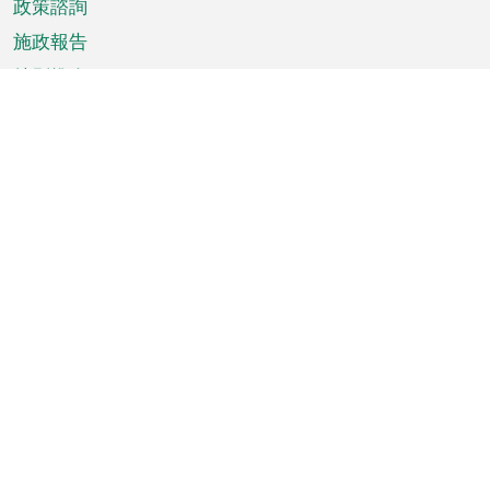
政策諮詢
施政報告
特別推介
澳門資訊
天氣
交通
公眾假期
文娛康體
城市資訊
澳門便覽
統計數字
公佈告示