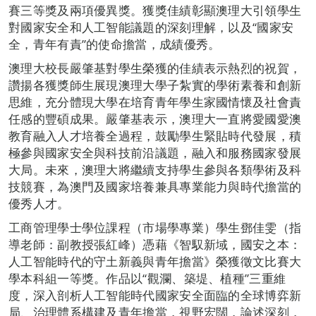
賽三等獎及兩項優異獎。獲獎佳績彰顯澳理大引領學生
對國家安全和人工智能議題的深刻理解，以及“國家安
全，青年有責”的使命擔當，成績優秀。
澳理大校長嚴肇基對學生榮獲的佳績表示熱烈的祝賀，
讚揚各獲獎師生展現澳理大學子紮實的學術素養和創新
思維，充分體現大學在培育青年學生家國情懷及社會責
任感的豐碩成果。嚴肇基表示，澳理大一直將愛國愛澳
教育融入人才培養全過程，鼓勵學生緊貼時代發展，積
極參與國家安全與科技前沿議題，融入和服務國家發展
大局。未來，澳理大將繼續支持學生參與各類學術及科
技競賽，為澳門及國家培養兼具專業能力與時代擔當的
優秀人才。
工商管理學士學位課程（市場學專業）學生鄧佳雯（指
導老師：副教授張紅峰）憑藉《智馭新域，國安之本：
人工智能時代的守土新義與青年擔當》榮獲徵文比賽大
學本科組一等獎。作品以“觀瀾、築堤、植種”三重維
度，深入剖析人工智能時代國家安全面臨的全球博弈新
局、治理體系構建及青年擔當，視野宏闊，論述深刻，