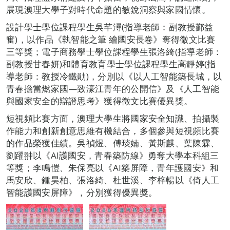
展現澳理大學子對時代命題的敏銳洞察與家國情懷。
設計學士學位課程學生吳芊潯(指導老師：副教授鄞益
奮)，以作品《執智能之筆 繪國安長卷》奪得徵文比賽
三等獎；電子商務學士學位課程學生張洛綺(指導老師：
副教授甘春妍)和體育教育學士學位課程學生高靜婷(指
導老師：教授冷鐵勛)，分別以《以人工智能築長城，以
青春擔當燃家國—致濠江青年的公開信》及《人工智能
與國家安全的辯證思考》獲得徵文比賽優異獎。
短視頻比賽方面，澳理大學生將國家安全知識、拍攝製
作能力和創新創意思維有機結合，多個參與短視頻比賽
的作品榮獲佳績。吳禎煜、傅琰婻、黃斯麒、葉陳霖、
劉躍翀以《AI護國安，青春築防線》勇奪大學本科組三
等獎；李鳴愷、朱保亮以《AI築屏障，青年護國安》和
馬安欣、鍾昊柏、張洛綺、杜世溪、李梓暢以《倚人工
智能護國安屏障》，分別獲得優異獎。