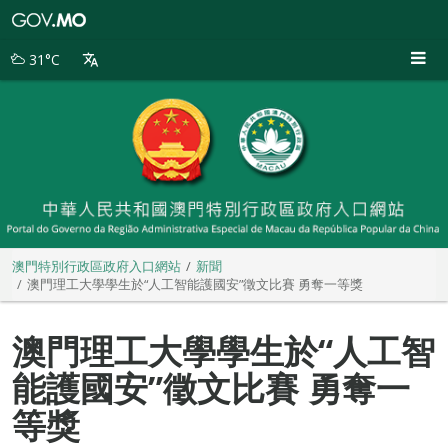
澳
門
特
31°C
別
行
政
區
政
府
入
口
網
站
澳門特別行政區政府入口網站
新聞
澳門理工大學學生於“人工智能護國安”徵文比賽 勇奪一等獎
澳門理工大學學生於“人工智
能護國安”徵文比賽 勇奪一
等獎