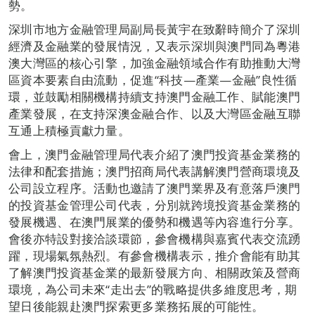
勢。
深圳市地方金融管理局副局長黃宇在致辭時簡介了深圳
經濟及金融業的發展情況，又表示深圳與澳門同為粵港
澳大灣區的核心引擎，加強金融領域合作有助推動大灣
區資本要素自由流動，促進“科技—產業—金融”良性循
環，並鼓勵相關機構持續支持澳門金融工作、賦能澳門
產業發展，在支持深澳金融合作、以及大灣區金融互聯
互通上積極貢獻力量。
會上，澳門金融管理局代表介紹了澳門投資基金業務的
法律和配套措施；澳門招商局代表講解澳門營商環境及
公司設立程序。活動也邀請了澳門業界及有意落戶澳門
的投資基金管理公司代表，分別就跨境投資基金業務的
發展機遇、在澳門展業的優勢和機遇等內容進行分享。
會後亦特設對接洽談環節，參會機構與嘉賓代表交流踴
躍，現場氣氛熱烈。有參會機構表示，推介會能有助其
了解澳門投資基金業的最新發展方向、相關政策及營商
環境，為公司未來“走出去”的戰略提供多維度思考，期
望日後能親赴澳門探索更多業務拓展的可能性。