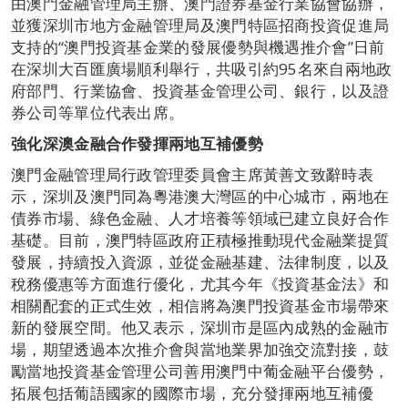
由澳門金融管理局主辦、澳門證券基金行業協會協辦，
並獲深圳市地方金融管理局及澳門特區招商投資促進局
支持的“澳門投資基金業的發展優勢與機遇推介會”日前
在深圳大百匯廣場順利舉行，共吸引約95名來自兩地政
府部門、行業協會、投資基金管理公司、銀行，以及證
券公司等單位代表出席。
強化深澳金融合作發揮兩地互補優勢
澳門金融管理局行政管理委員會主席黃善文致辭時表
示，深圳及澳門同為粵港澳大灣區的中心城市，兩地在
債券市場、綠色金融、人才培養等領域已建立良好合作
基礎。目前，澳門特區政府正積極推動現代金融業提質
發展，持續投入資源，並從金融基建、法律制度，以及
稅務優惠等方面進行優化，尤其今年《投資基金法》和
相關配套的正式生效，相信將為澳門投資基金市場帶來
新的發展空間。他又表示，深圳市是區內成熟的金融市
場，期望透過本次推介會與當地業界加強交流對接，鼓
勵當地投資基金管理公司善用澳門中葡金融平台優勢，
拓展包括葡語國家的國際市場，充分發揮兩地互補優