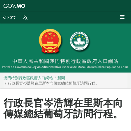
澳
門
特
30°C
別
行
政
區
政
府
入
口
網
站
澳門特別行政區政府入口網站
新聞
行政長官岑浩輝在里斯本向傳媒總結葡萄牙訪問行程。
行政長官岑浩輝在里斯本向
傳媒總結葡萄牙訪問行程。