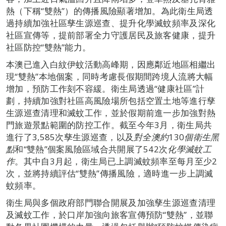
熱（下稱“雙熱”）的傳播風險顯著增加。為此衛生局透
過持續加強社區孳生源巡查、提升化學滅蚊頻率及深化
社區宣傳等，提前部署全力守護居民及旅客健康，提升
社區防控“雙熱”能力。
本澳已進入白紋伊蚊活動高峰期，因應鄰近地區相繼出
現“雙熱”本地個案，同時考慮長假期間跨境人流將大幅
增加，預防工作刻不容緩。衛生局透過“健康社區”計
劃，持續加強對社區高風險場所包括空置土地等進行孳
生源巡查清理和滅蚊工作，並於假期前進一步加強對熱
門旅遊景點範圍的防控工作。截至今年3月，衛生局共
進行了3,585次孳生源巡查，以及
對全澳約
130
個衛生黑
點
和“雙熱”個案風險區域合共開展了542次
化學滅蚊工
作
。其中自3月起，衛生局已上調滅蚊頻率至每月至少2
次，並將持續評估“雙熱”傳播風險，適時進一步上調滅
蚊頻率。
衛生局與多個政府部門聯合開展及加強孳生源巡查清理
及滅蚊工作，於口岸加強向旅客宣傳預防“雙熱”，並聯