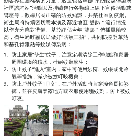
動各界社團機構的力量，透過包括舉辦“預防蚊媒傳染病
社區諮詢站”活動以及持續進行各類線上線下宣傳活動或
講座等，教導居民正確的防蚊知識，共築社區防疫網。
衛生局將持續密切意本澳及鄰近地區“雙熱＂流行情況，
以作充分應對準備。基於評估今年“雙熱＂傳播風險較
高，衛生局呼籲居民做好“防蚊三招”，共同防控登革熱
和基孔肯雅熱等蚊媒傳染病：
防止家居“孳生”蚊子，注意定期清除工作地點和家居
周圍環境的積水，杜絕蚊蟲孳生；
防止蚊子“進入”室內，家中可使用紗窗、蚊帳或開冷
氣等措施，減少被蚊叮咬機會；
防止戶外蚊子“叮咬”，在戶外活動時宜穿淺色長袖衫
褲，並在皮膚暴露地方或衣服使用驅蚊劑，防止被蚊
叮咬。