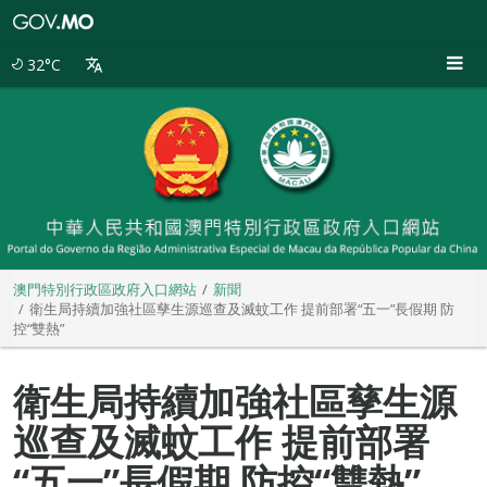
澳
門
特
32°C
別
行
政
區
政
府
入
口
網
站
澳門特別行政區政府入口網站
新聞
衛生局持續加強社區孳生源巡查及滅蚊工作 提前部署“五一”長假期 防
控“雙熱”
衛生局持續加強社區孳生源
巡查及滅蚊工作 提前部署
“五一”長假期 防控“雙熱”