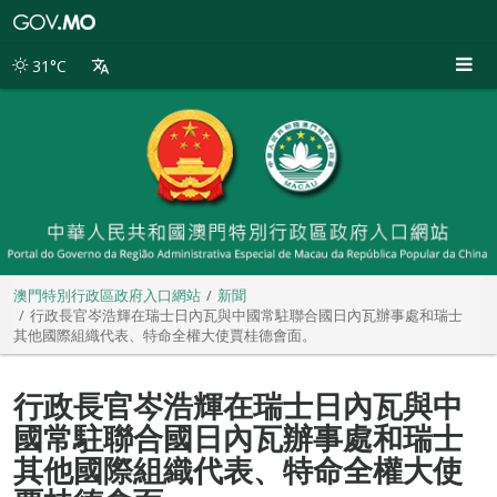
澳
門
特
31°C
別
行
政
區
政
府
入
口
網
站
澳門特別行政區政府入口網站
新聞
行政長官岑浩輝在瑞士日內瓦與中國常駐聯合國日內瓦辦事處和瑞士
其他國際組織代表、特命全權大使賈桂德會面。
行政長官岑浩輝在瑞士日內瓦與中
國常駐聯合國日內瓦辦事處和瑞士
其他國際組織代表、特命全權大使