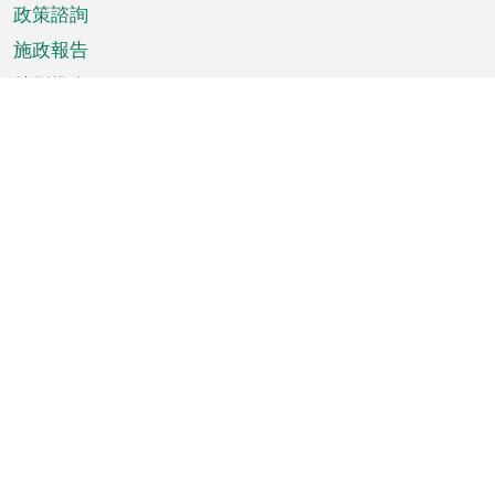
政策諮詢
施政報告
特別推介
澳門資訊
天氣
交通
公眾假期
文娛康體
城市資訊
澳門便覽
統計數字
公佈告示