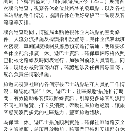
調局（下稱“博監局”）聯同旅遊局於今（25日）展開首
次聯合巡查，視察各休企位於路氹的發車點，以及各社
區站點的運作情況，協調各休企做好穿梭巴士調度及客
流疏導安排。
聯合巡查期間，博監局重點檢視休企內站點的空間條
件、人流分流措施及標識指引設置等，與休企代表就班
次密度、車輛調度機制及應急預案進行溝通，明確要求
各休企配合推廣「休」遊巴士資訊，確保車輛嚴格依照
已批核之路線及時間表運行，加強對前線人員管理。同
時，現場亦核對宣傳內容，確認無涉及任何博彩宣傳，
配合負責任博彩措施。
旅遊局視察社區內各個穿梭巴士站點駐守人員的工作情
況，確認他們於“「休」遊巴士．社區探趣”措施推行期
間，有效協助乘客獲取路線資訊，引導更多旅客到澳門
不同社區遊覽、打卡及消費，帶動社區旅遊經濟，讓旅
客感受澳門多元的社區魅力，豐富旅遊體驗。
為保障「休」遊巴士措施順利實施，確保社區道路安全
及交通暢順，於項目啟動前，跨部門已特別安排部分休