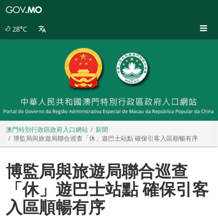
澳
門
特
28°C
別
行
政
區
政
府
入
口
網
站
澳門特別行政區政府入口網站
新聞
博監局與旅遊局聯合巡查「休」遊巴士站點 確保引客入區順暢有序
博監局與旅遊局聯合巡查
「休」遊巴士站點 確保引客
入區順暢有序