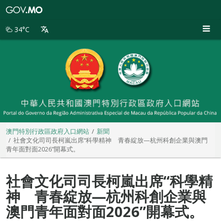
澳
門
特
34°C
別
行
政
區
政
府
入
口
網
站
澳門特別行政區政府入口網站
新聞
社會文化司司長柯嵐出席“科學精神 青春綻放—杭州科創企業與澳門
青年面對面2026”開幕式。
社會文化司司長柯嵐出席“科學精
神 青春綻放—杭州科創企業與
澳門青年面對面2026”開幕式。