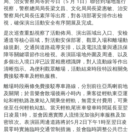
局、治安警察局等於今日（5 月 1日）聯合到場地進行
視察，警察總局局長梁文昌、文化局局長梁惠敏、治安
警察局代局長伍素萍等出席，對各項部署安排作出檢
視，確保演出活動安全有序開展及完成。
是次巡查重點視察了活動佈局、演出區域出入口、安檢
通道等核心區域，對活動安保部署、觀眾入場和離場動
線規劃、交通與道路疏導安排，以及電訊流量與通訊保
障等關鍵環節作出檢視。表演區場地外圍及周邊、以及
多個出入境口岸已設置相應標識牌，對人流動線等作出
清晰指示。為便利觀眾離場，活動結束時段特設相關免
費接駁專車及輕軌服務。
離場時段兩條免費接駁專車路線，分別前往亞馬喇前地
及關閘；於音樂會散場後兩小時內，乘客從輕軌東亞運
站和輕軌路氹東站入閘乘坐輕軌，無需支付費用，可乘
坐至任何輕軌站點。當天輕軌尾班車發車時間延長至翌
日凌晨1時，並會因應實際人流情況加強列車服務及加
密班次。表演區周邊道路將於5月2日下午1時至翌日凌
晨零時實施臨時交通管制措施，並會臨時調整公共巴士