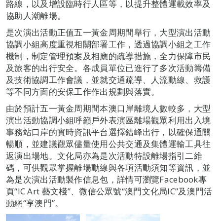
路線，以及增設臨時行人區等，以提升整體運載效率及
協助人潮離場。
是次演出活動正值五一黃金周期間舉行，大型演出活動
協調小組高度重視相關部署工作，透過協調小組之工作
機制，制定管理預案及相應的疏導措施，全力保障市民
及旅客的出行安全。各成員單位已進行了多次活動籌備
及技術協調工作會議，並就交通疏導、人流動線、救護
等不同方面的安保工作作出規劃與落實。
由於預計五一黃金周期間本澳口岸離境人數較多，大型
演出活動協調小組呼籲戶外表演區離場觀眾利用出入境
事務站口岸的實時資訊平台選擇錯峰出行，以確保通關
暢順，並建議觀眾儘量使用公共交通及集體運輸工具往
返演出場地。文化局亦為是次活動特設離場指引二維
碼，可供觀眾掌握離場動線與各項活動須知等資訊，並
為是次演出活動製作信息包，詳情可瀏覽Facebook專
頁“IC Art 藝文棧”、微信公眾號“澳門文化局IC”及澳門活
動網“享澳門”。