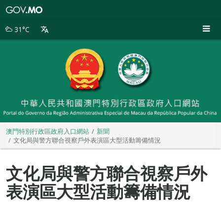
澳
門
特
31°C
別
行
政
區
政
府
入
口
網
站
澳門特別行政區政府入口網站
新聞
文化局與警方聯合視察戶外表演區大型活動籌備情況
文化局與警方聯合視察戶外
表演區大型活動籌備情況