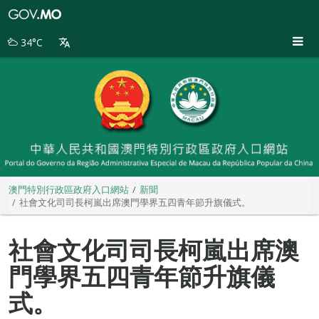
澳
門
特
34°C
別
行
政
區
政
府
入
口
網
站
澳門特別行政區政府入口網站
新聞
社會文化司司長柯嵐出席澳門學界五四青年節升旗儀式。
社會文化司司長柯嵐出席澳
門學界五四青年節升旗儀
式。