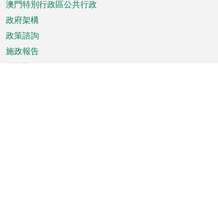
澳門特別行政區公共行政
政府架構
政策諮詢
施政報告
特別推介
澳門資訊
天氣
交通
公眾假期
文娛康體
城市資訊
澳門便覽
統計數字