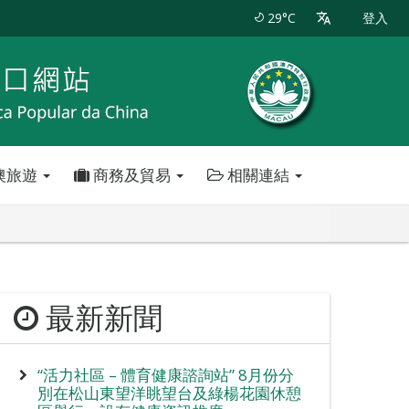
29°C
登入
澳旅遊
商務及貿易
相關連結
最新新聞
“活力社區 – 體育健康諮詢站” 8月份分
別在松山東望洋眺望台及綠楊花園休憩