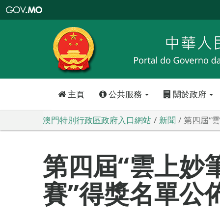
澳
門
特
別
行
政
區
政
府
入
口
網
站
主頁
公共服務
關於政府
澳門特別行政區政府入口網站
新聞
第四屆“
第四屆“雲上妙
賽”得獎名單公