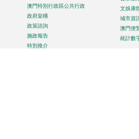
澳門特別行政區公共行政
文娛康
政府架構
城市資
政策諮詢
澳門便
施政報告
統計數
特別推介
來澳旅遊
商務
計劃行程
貿易投
觀光
澳門經
娛樂消閒
中小企
購物
市場資
節日盛事
知識產
網
網
頁