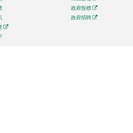
體
政府投標
訊
政府招聘
覽
字
及貿易
相關連結
資
手機應用程式目錄
貿會展
社交媒體目錄
商機和服務
專題網站目錄
訊
RSS訂閱目錄
權
表格下載