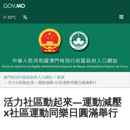
澳
門
特
30°C
別
行
政
區
政
府
入
口
網
站
澳門特別行政區政府入口網站
新聞
活力社區動起來—運動減壓x社區運動同樂日圓滿舉行
活力社區動起來—運動減壓
x社區運動同樂日圓滿舉行