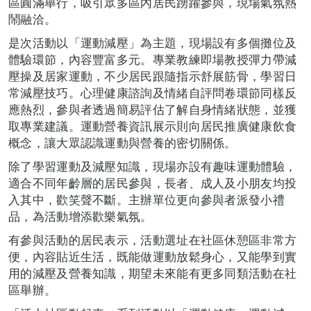
區圓滿舉行，吸引眾多區內居民踴躍參與，現場氣氛熱
鬧融洽。
是次活動以「運動減壓」為主題，現場設有多個攤位及
體驗環節，內容豐富多元。專業教練即場教授彈力帶減
壓操及居家運動，不少居民跟隨指示舒展筋骨，學習日
常減壓技巧。心理健康諮詢及情緒自評問卷環節同樣反
應熱烈，參與者透過簡易評估了解自身情緒狀態，並獲
取專業建議。運動營養資訊展示則向居民推廣健康飲食
概念，讓大眾認識運動與營養的密切關係。
除了學習運動及減壓知識，現場亦設有趣味運動體驗，
適合不同年齡層的居民參與，長者、成人及小朋友均投
入其中，歡笑聲不斷。主辦單位更向參與者派發小禮
品，為活動增添歡樂氣氛。
有參與活動的居民表示，活動選址在社區休憩區非常方
便，內容貼近生活，既能做運動放鬆身心，又能學到實
用的減壓及營養知識，期望未來能有更多同類活動在社
區舉辦。