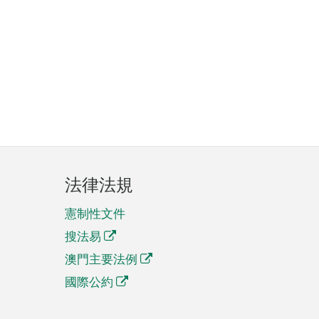
法律法規
憲制性文件
搜法易
澳門主要法例
國際公約