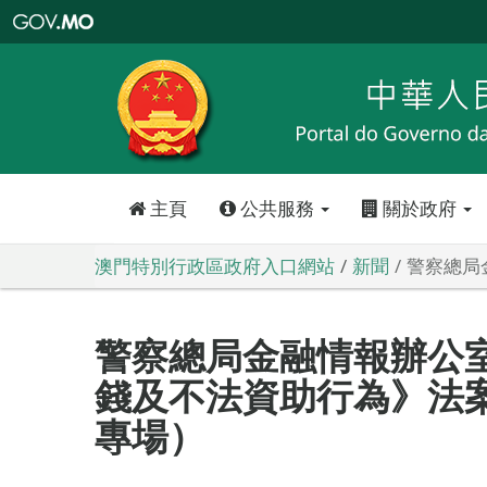
澳
門
特
別
行
政
區
政
府
入
口
網
站
主頁
公共服務
關於政府
澳門特別行政區政府入口網站
新聞
警察總局
警察總局金融情報辦公
錢及不法資助行為》法
專場）