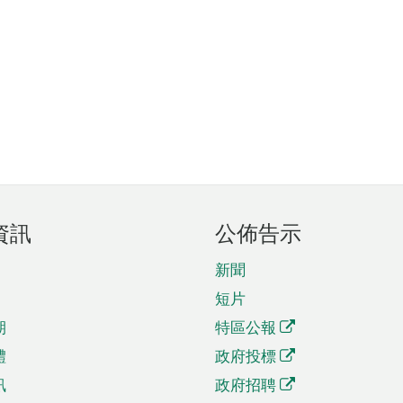
資訊
公佈告示
新聞
短片
期
特區公報
體
政府投標
訊
政府招聘