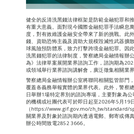
健全的反清洗黑錢法律框架是防範金融犯罪和
有重大意義。面對現今國際金融犯罪手法瞬息
度，對有效維護金融安全帶來了新的挑戰。此
錢、資助恐怖主義及資助大規模毁滅性武器擴
球風險預防體系，致力打擊跨境金融犯罪。因
洗黑錢犯罪的法律制度，警察總局金融情報辦
為》法律草案展開業界諮詢工作，諮詢期為202
或領域舉行業界諮詢講解會，廣泛徵集相關業
警察總局金融情報辦公室將聯同相關監管部門
覆蓋各義務舉報實體的業界代表。此外，警察總局
日舉辦1場特定界別的諮詢專場，主要對象為公
的機構或社團代表可於即日起至2026年5月19
（https://www.gif.gov.mo/zh_tw/stand
關業界及對象於諮詢期內透過電郵、郵寄或傳
辦公時間致電2852 3666。