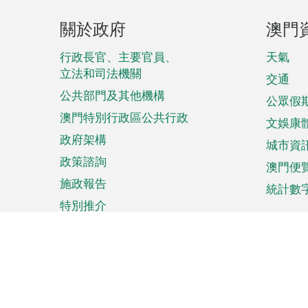
頁
關於政府
澳門
腳
菜
行政長官、主要官員、
天氣
立法和司法機關
單
交通
公共部門及其他機構
公眾假
澳門特別行政區公共行政
文娛康
政府架構
城市資
政策諮詢
澳門便
施政報告
統計數
特別推介
來澳旅遊
商務
計劃行程
貿易投
觀光
澳門經