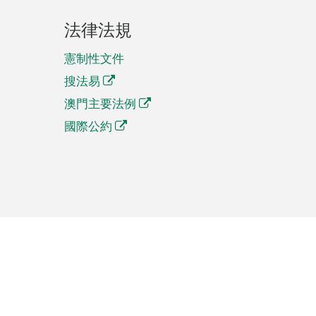
法律法規
憲制性文件
搜法易
澳門主要法例
國際公約