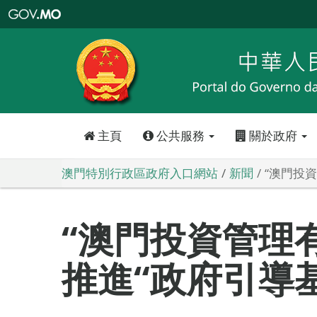
澳
門
特
別
行
政
區
政
府
入
口
網
站
主頁
公共服務
關於政府
澳門特別行政區政府入口網站
新聞
“澳門投
“澳門投資管理
推進“政府引導