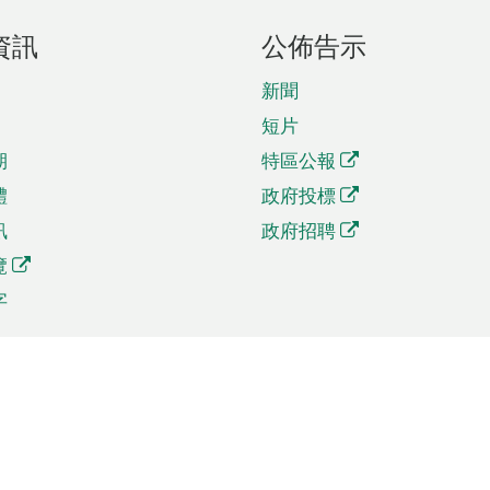
資訊
公佈告示
新聞
短片
期
特區公報
體
政府投標
訊
政府招聘
覽
字
及貿易
相關連結
資
手機應用程式目錄
貿會展
社交媒體目錄