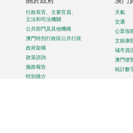
腳
菜
行政長官、主要官員、
天氣
立法和司法機關
單
交通
公共部門及其他機構
公眾假
澳門特別行政區公共行政
文娛康
政府架構
城市資
政策諮詢
澳門便
施政報告
統計數
特別推介
來澳旅遊
商務
計劃行程
貿易投
觀光
澳門經
娛樂消閒
中小企
購物
市場資