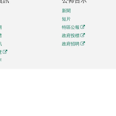
新聞
短片
期
特區公報
體
政府投標
訊
政府招聘
覽
字
及貿易
相關連結
資
手機應用程式目錄
貿會展
社交媒體目錄
商機和服務
專題網站目錄
訊
RSS訂閱目錄