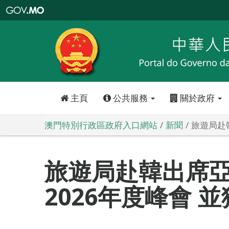
澳
門
特
別
行
政
區
政
府
入
口
網
站
主頁
公共服務
關於政府
澳門特別行政區政府入口網站
新聞
旅遊局赴
旅遊局赴韓出席
2026年度峰會 