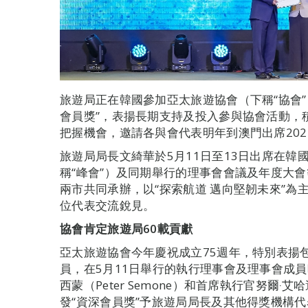
旅遊局正在韓國參加亞太旅遊協會（下稱“協會”
會員獎”，表揚長期支持及投入參與協會活動，
把握機會，邀請各與會代表明年到澳門出席20
旅遊局局長文綺華於5月11日至13日出席在韓
稱“峰會”）及同期舉行的理事會會議及年度大
兩市共同承辦，以“探索航道 邁向堅韌未來”為主
位代表交流銳見。
協會
肯定
旅遊局
60
載貢獻
亞太旅遊協會今年慶祝成立75週年，特別表揚
員，在5月11日舉行的執行理事會及理事會成
西蒙（Peter Semone）和首席執行官努爾‧艾哈邁
發“資深會員獎”予旅遊局局長及其他得獎機構代