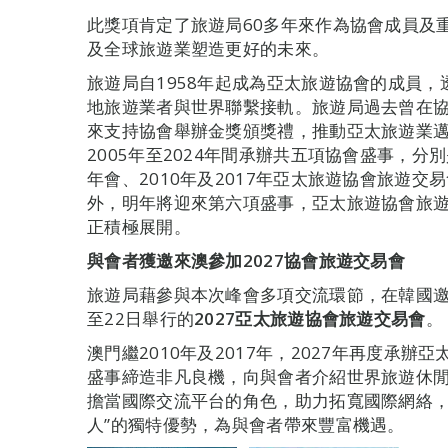
此獎項肯定了旅遊局60多年來作為協會成員及
及全球旅遊業塑造更好的未來。
旅遊局自1958年起成為亞太旅遊協會的成員
地旅遊業者與世界聯繫接軌。旅遊局過去曾在協
來支持協會舉辦金獎頒獎禮，推動亞太旅遊業
2005年至2024年間承辦共五項協會盛事，分別
年會、2010年及2017年亞太旅遊協會旅遊交
外，明年將迎來第六項盛事，亞太旅遊協會旅
正積極展開。
與會者獲邀來澳參加
2027
協會旅遊交易會
旅遊局藉參與本次峰會多項交流環節，在韓國邀
至22日舉行的
2027
亞太旅遊協會旅遊交易會
。
澳門繼2010年及2017年，2027年再度承
盛事締造非凡良機，向與會者介紹世界旅遊休閒
擔當國際交流平台的角色，助力拓寬國際網絡，
人”的獨特優勢，為與會者帶來豐富機遇。