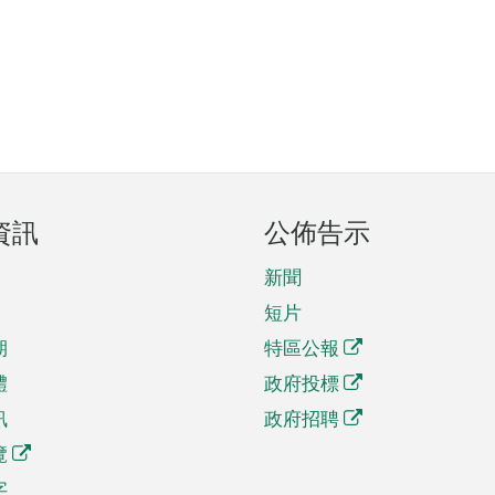
資訊
公佈告示
新聞
短片
期
特區公報
體
政府投標
訊
政府招聘
覽
字