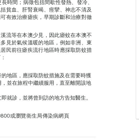
更長時間；病徵包括間歇性發熱、發冷、
包括貧血、肝腎衰竭、痙攣、神志不清及
物可有效治療瘧疾，早期診斷和治療對徹
、溪流等在本澳少見，因此瘧蚊在本澳不
疾多見於氣候溫暖的地區，例如非洲、東
籲居民前往瘧疾流行地區時應採取防蚊措
下：
行的地區，應採取防蚊措施及在需要時獲
用，並在旅程中繼續服用，直至離開該地
立即就診，並將曾到訪的地方告知醫生。
0800或瀏覽衛生局傳染病網頁