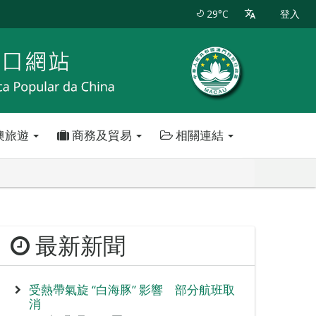
29°C
登入
澳旅遊
商務及貿易
相關連結
最新新聞
受熱帶氣旋 “白海豚” 影響 部分航班取
消