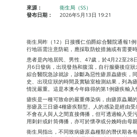
來源：
衛生局（SS）
發布日期：
2026年5月13日 19:21
衛生局昨（12）日接獲仁伯爵綜合醫院通報1
行地區需注意防範，應採取防蚊措施或有需要
患者是內地居民、男性、47歲，於4月22至2
月6日發病，出現發熱和腹瀉，自行服藥後症狀
綜合醫院急診就診，診斷為惡性瘧原蟲瘧疾，
史、出現症狀的時間及實驗室檢測結果，列為
情況嚴重。這是本澳今年錄得的第1例瘧疾輸入
瘧疾是一種可致命的嚴重傳染病，由瘧原蟲屬
形瘧及三日瘧4種瘧疾類型。人的感染是經由受
不會在人與人之間直接傳播，但可透過輸入受
用刺針或針筒傳播，亦可於懷孕或分娩時由母
衛生局指出，不同致病瘧原蟲種類的潛伏期各有