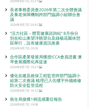
2026年8月7日 22:27
長者事務委員會2026年第二次全體會議
及養老保障機制跨部門協調小組聯合會
議
2026年8月7日 20:41
“活力社區 – 體育健康諮詢站” 8月份分
別在松山東望洋眺望台及綠楊花園休憩
區舉行，設有健康資訊推廣
2026年8月7日 20:00
合作區產業發展局獲授ICCA會員證書 澳
琴會展國際化再提速
2026年8月7日 19:21
優化在建及維保工程監管跨部門協調小
組第二次會議 梳理已入住樓宇外牆維修
防火安全監管流程
2026年8月7日 19:12
衛生局接獲1例流感重症報告
2026年8月7日 19:08