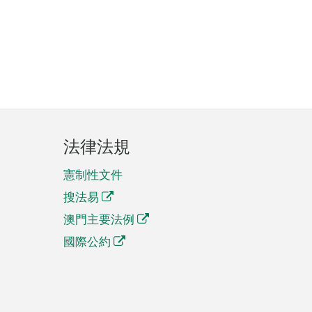
法律法規
憲制性文件
搜法易
澳門主要法例
國際公約