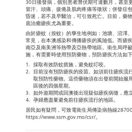
30日後發病，個別患者潛伏期可達數月，甚至
冒汗、頭痛、疲倦及肌肉疼痛等徵狀；併發症
昏迷，若不及早醫治，可引致死亡。目前，藥
底治癒瘧疾尤為重要。
由於瘧蚊（按蚊）的孳生地例如：池塘、沼澤
常見，在本澳感染和傳播瘧疾的風險低。而瘧
南亞及南美洲等熱帶及亞熱帶地區。衛生局呼
施，有需要時使用預防藥物，預防瘧疾方法如
採取有效防蚊措施，避免蚊叮咬。
目前沒有預防瘧疾的疫苗。如須前往瘧疾流
取預防性藥物。這些藥物須在出發前開始服
區後的四個星期。
如外遊期間或回澳後出現疑似瘧疾病徵，應
孕婦應盡量避免前往瘧疾流行的地區。
居民如有疑問，可致電衛生局傳染病熱線2870
https://www.ssm.gov.mo/csr/。