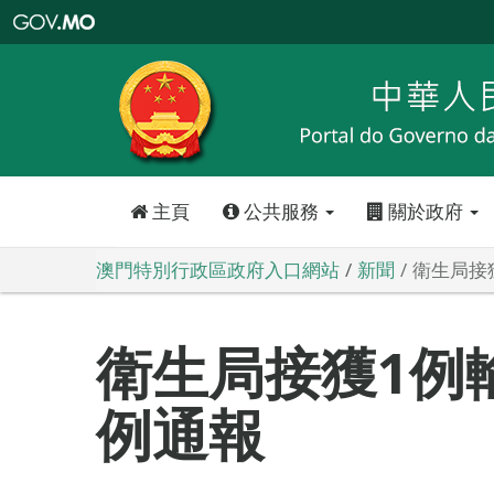
澳
門
特
別
行
政
區
政
府
入
口
網
站
主頁
公共服務
關於政府
澳門特別行政區政府入口網站
新聞
衛生局接
衛生局接獲1例
例通報