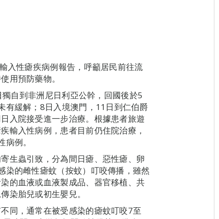
例輸入性瘧疾病例報告，呼籲居民前往流
時使用預防藥物。
8日獨自到非洲尼日利亞公幹，回國後於5
未有緩解；8日入境澳門，11日到仁伯爵
同日入院接受進一步治療。根據患者旅遊
瘧疾輸入性病例，患者目前仍住院治療，
性病例。
的寄生蟲引致，分為間日瘧、惡性瘧、卵
感染的雌性瘧蚊（按蚊）叮咬傳播，雖然
污染的血液或血液製成品、器官移植、共
親傳染胎兒或初生嬰兒。
不同，通常在被受感染的瘧蚊叮咬7至