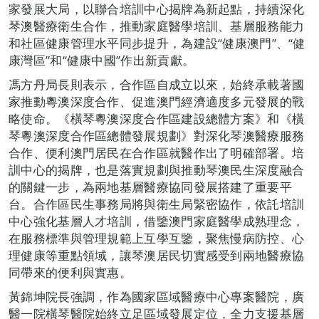
家發展大局，以聯合培訓中心揭牌為新起點，持續深化
琴澳醫療衛生合作，推動家庭醫學培訓、基層服務能力
和社區健康管理水平同步提升，為建設“健康澳門”、“健
康灣區”和“健康中國”作出新貢獻。
馮方丹局長則表示，合作區自成立以來，始終承載著國
家推動粵澳深度合作、促進澳門經濟適度多元發展的戰
略使命。《橫琴粵澳深度合作區建設總體方案》和《橫
琴粵澳深度合作區總體發展規劃》對深化琴澳醫療服務
合作、便利澳門居民在合作區就醫作出了明確部署。培
訓中心的揭牌，也是落實規劃與推動琴澳民生深度融合
的關鍵一步，為兩地基層醫療協同發展搭建了重要平
台。合作區民生事務局將與衛生局緊密協作，依託培訓
中心強化基層人才培訓，借鑒澳門家庭醫學成熟理念，
在服務標準與管理規範上互學互鑒，聚焦慢病防控、心
理健康等重點領域，讓琴澳居民切實感受到兩地醫療協
同帶來的便利與實惠。
黃錦坤院長強調，作為國家區域醫療中心專案醫院，廣
醫一院橫琴醫院始終立足區域發展定位，全力支援基層