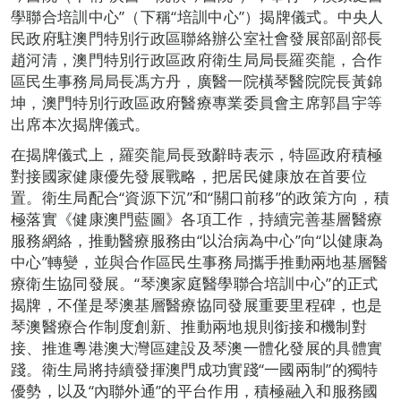
學聯合培訓中心”（下稱“培訓中心”）揭牌儀式。中央人
民政府駐澳門特別行政區聯絡辦公室社會發展部副部長
趙河清，澳門特別行政區政府衛生局局長羅奕龍，合作
區民生事務局局長馮方丹，廣醫一院橫琴醫院院長黃錦
坤，澳門特別行政區政府醫療專業委員會主席郭昌宇等
出席本次揭牌儀式。
在揭牌儀式上，羅奕龍局長致辭時表示，特區政府積極
對接國家健康優先發展戰略，把居民健康放在首要位
置。衛生局配合“資源下沉”和“關口前移”的政策方向，積
極落實《健康澳門藍圖》各項工作，持續完善基層醫療
服務網絡，推動醫療服務由“以治病為中心”向“以健康為
中心”轉變，並與合作區民生事務局攜手推動兩地基層醫
療衛生協同發展。“琴澳家庭醫學聯合培訓中心”的正式
揭牌，不僅是琴澳基層醫療協同發展重要里程碑，也是
琴澳醫療合作制度創新、推動兩地規則銜接和機制對
接、推進粵港澳大灣區建設及琴澳一體化發展的具體實
踐。衛生局將持續發揮澳門成功實踐“一國兩制”的獨特
優勢，以及“內聯外通”的平台作用，積極融入和服務國