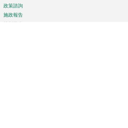
政策諮詢
施政報告
特別推介
澳門資訊
天氣
交通
公眾假期
文娛康體
城市資訊
澳門便覽
統計數字
公佈告示