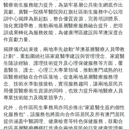
醫療衛生服務能力提升，為築牢基層公共衛生網底作出
貢獻。廣醫一院橫琴醫院與紅旗社區衛生服務中心以培
訓中心揭牌為新起點，整合優質資源，完善培訓體系、
強化實踐帶教，推動兩地基層醫療服務融合提升，把培
訓成果轉化為服務效能，為健康灣區建設與琴澳深度合
作貢獻力量。
揭牌儀式結束後，兩地率先啟動“琴澳基層醫療人員帶教
計劃”，重點圍繞社區家庭醫學建設與管理理念、家庭醫
生隨診經驗、護理技術提升及心理保健服務等方面，覆
蓋醫生、護士、心理三大專業領域，推動澳門成熟的社
區醫療經驗在合作區落地，促進兩地基層醫療服務理
念、技術水準銜接接軌，實現服務趨同，讓兩地居民共
用優質醫療衛生資源的同時，也致力提升兩地醫療人員
專業技術能力及職業競爭力。
此外，合作區民生事務局亦同步推出“家庭醫生簽約個性
化服務包”，該服務包將面向合作區居民及所有澳門居民
提供涵蓋中醫調理、健康檢查等特色保健服務，鼓勵合
作區基層醫療機構打造適合兩地居民的日常健康管理服