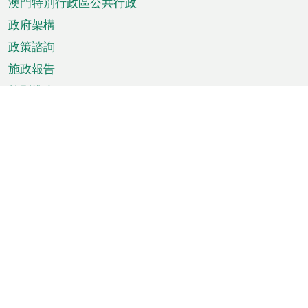
澳門特別行政區公共行政
政府架構
政策諮詢
施政報告
特別推介
澳門資訊
天氣
交通
公眾假期
文娛康體
城市資訊
澳門便覽
統計數字