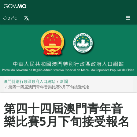
澳
門
特
27°C
別
行
政
區
政
府
入
口
網
站
澳門特別行政區政府入口網站
新聞
第四十四屆澳門青年音樂比賽5月下旬接受報名
第四十四屆澳門青年音
樂比賽5月下旬接受報名