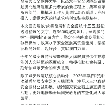
發展與安全兩件大事，以高水平安全保障高質
動澳門經濟適度多元發展的新征程上，築牢國
所有部門、機構及工作人員致以衷心感謝，充
投入，讚揚大家的精益求精與無私奉獻精神。
本次國安展以“統籌發展和安全護航‘十五五’新
透過精煉的文字、逾360幅紀實圖片，呈現澳
握“一國兩制”正確方向，堅定不移統籌發展和
執行機制，以高水平安全護航高質量發展，積極
征程開好局、起好步，貢獻澳門力量。
今年的國安展特設智能機器人講解員提供生動
能與人文關懷的深度結合，積極推動社會共融
刻領悟國家安全的重要意義。
除了國安展這項核心活動外，2026年澳門特
次舉辦的國安主題無人機匯演、澳琴珠三地聯
安全題材公益影展、總體國家安全觀主題宣講
活動，更好地推動全民國安教育的常態化與大眾化
氛圍。