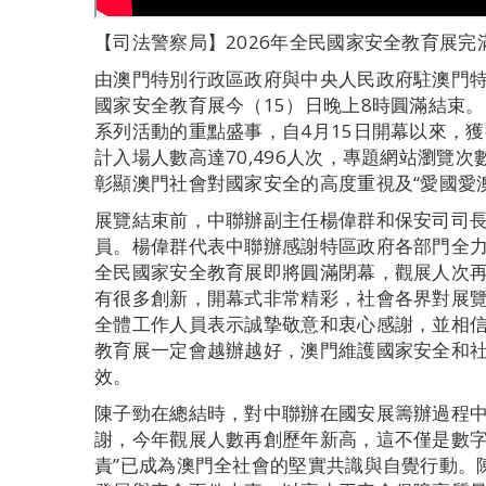
【司法警察局】2026年全民國家安全教育展完
由澳門特別行政區政府與中央人民政府駐澳門特
國家安全教育展今（15）日晚上8時圓滿結束
系列活動的重點盛事，自4月15日開幕以來，
計入場人數高達70,496人次，專題網站瀏覽次數
彰顯澳門社會對國家安全的高度重視及“愛國愛
展覽結束前，中聯辦副主任楊偉群和保安司司
員。楊偉群代表中聯辦感謝特區政府各部門全力
全民國家安全教育展即將圓滿閉幕，觀展人次
有很多創新，開幕式非常精彩，社會各界對展
全體工作人員表示誠摯敬意和衷心感謝，並相
教育展一定會越辦越好，澳門維護國家安全和
效。
陳子勁在總結時，對中聯辦在國安展籌辦過程
謝，今年觀展人數再創歷年新高，這不僅是數字
責”已成為澳門全社會的堅實共識與自覺行動。