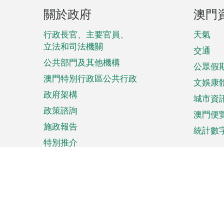
頁
關於政府
澳門
腳
菜
行政長官、主要官員、
天氣
立法和司法機關
單
交通
公共部門及其他機構
公眾假
澳門特別行政區公共行政
文娛康
政府架構
城市資
政策諮詢
澳門便
施政報告
統計數
特別推介
來澳旅遊
商務
計劃行程
貿易投
觀光
澳門經
娛樂消閒
中小企