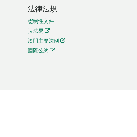
法律法規
憲制性文件
搜法易
澳門主要法例
國際公約