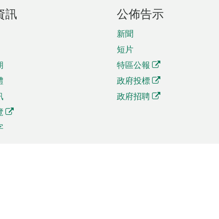
資訊
公佈告示
新聞
短片
期
特區公報
體
政府投標
訊
政府招聘
覽
字
及貿易
相關連結
資
手機應用程式目錄
貿會展
社交媒體目錄
商機和服務
專題網站目錄