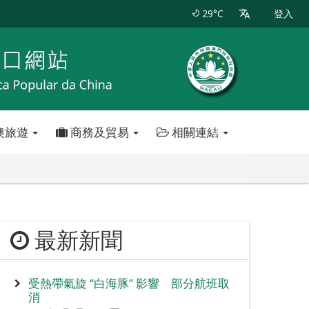
29°C
登入
澳旅遊
商務及貿易
相關連結
最新新聞
受熱帶氣旋 “白海豚” 影響 部分航班取
消