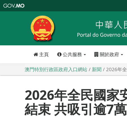
澳
門
特
別
行
政
區
政
府
入
口
網
站
主頁
公共服務
關於政府
澳門特別行政區政府入口網站
新聞
2026
2026年全民國
結束 共吸引逾7